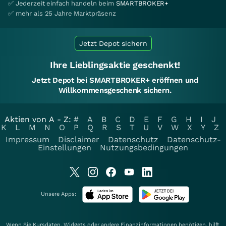
✅ Jederzeit einfach handeln beim
SMARTBROKER+
✅ mehr als 25 Jahre Marktpräsenz
Jetzt Depot sichern
Ihre Lieblingsaktie geschenkt!
Jetzt Depot bei SMARTBROKER+ eröffnen und
Willkommensgeschenk sichern.
Aktien von A - Z:
#
A
B
C
D
E
F
G
H
I
J
K
L
M
N
O
P
Q
R
S
T
U
V
W
X
Y
Z
Impressum
Disclaimer
Datenschutz
Datenschutz-
Einstellungen
Nutzungsbedingungen
Unsere Apps:
Wenn Sie Kursdaten, Widgets oder andere Finanzinformationen benötigen, hilft