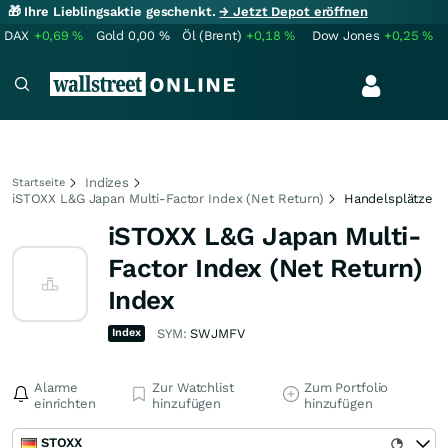
🎁 Ihre Lieblingsaktie geschenkt.
→ Jetzt Depot eröffnen
DAX
+0,69
%
Gold
0,00
%
Öl (Brent)
+0,18
%
Dow Jones
+0,25
%
Indizes
Startseite
iSTOXX L&G Japan Multi-Factor Index (Net Return)
Handelsplätze
iSTOXX L&G Japan Multi-
Factor Index (Net Return)
Index
Index
SYM:
SWJMFV
Alarme
Zur Watchlist
Zum Portfolio
einrichten
hinzufügen
hinzufügen
STOXX