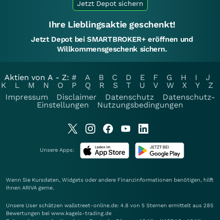
Jetzt Depot sichern
Ihre Lieblingsaktie geschenkt!
Jetzt Depot bei SMARTBROKER+ eröffnen und
Willkommensgeschenk sichern.
Aktien von A - Z:
#
A
B
C
D
E
F
G
H
I
J
K
L
M
N
O
P
Q
R
S
T
U
V
W
X
Y
Z
Impressum
Disclaimer
Datenschutz
Datenschutz-
Einstellungen
Nutzungsbedingungen
Unsere Apps:
Wenn Sie Kursdaten, Widgets oder andere Finanzinformationen benötigen, hilft
Ihnen
ARIVA
gerne.
Unsere User schätzen wallstreet-online.de: 4.8 von 5 Sternen ermittelt aus 285
Bewertungen bei www.kagels-trading.de