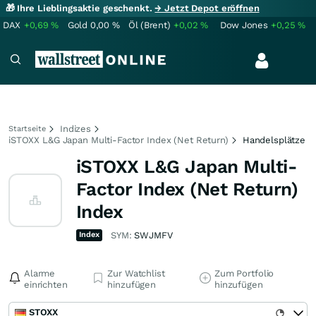
🎁 Ihre Lieblingsaktie geschenkt.
→ Jetzt Depot eröffnen
DAX
+0,69
%
Gold
0,00
%
Öl (Brent)
+0,02
%
Dow Jones
+0,25
%
Indizes
Startseite
iSTOXX L&G Japan Multi-Factor Index (Net Return)
Handelsplätze
iSTOXX L&G Japan Multi-
Factor Index (Net Return)
Index
Index
SYM:
SWJMFV
Alarme
Zur Watchlist
Zum Portfolio
einrichten
hinzufügen
hinzufügen
STOXX