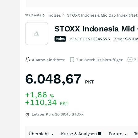
Indizes
STOXX Indonesia Mid Cap Index (Net
Startseite
STOXX Indonesia Mid 
Index
ISIN:
CH1213342525
SYM:
SWID
Alarme einrichten
Zur Watchlist hinzufügen
Zu
6.048,67
PKT
+1,86
%
+110,34
PKT
Letzter Kurs
10:09:45
STOXX
Übersicht
Kurse & Analysen
Forum
T