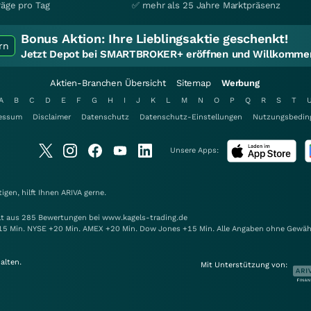
räge pro Tag
✅ mehr als 25 Jahre Marktpräsenz
Bonus Aktion:
Ihre Lieblingsaktie geschenkt!
rn
Jetzt Depot bei SMARTBROKER+ eröffnen und Willkommen
Aktien-Branchen Übersicht
Sitemap
Werbung
A
B
C
D
E
F
G
H
I
J
K
L
M
N
O
P
Q
R
S
T
essum
Disclaimer
Datenschutz
Datenschutz-Einstellungen
Nutzungsbedin
Unsere Apps:
gen, hilft Ihnen
ARIVA
gerne.
elt aus 285 Bewertungen bei www.kagels-trading.de
15 Min. NYSE +20 Min. AMEX +20 Min. Dow Jones +15 Min. Alle Angaben ohne Gewäh
alten.
Mit Unterstützung von: