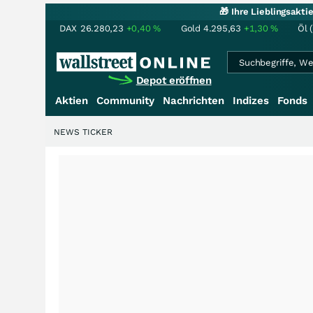
🎁 Ihre Lieblingsakt
DAX
26.280,23
+0,40
%
Gold
4.295,63
+1,30
%
Öl 
Depot eröffnen
Aktien
Community
Nachrichten
Indizes
Fonds
NEWS TICKER