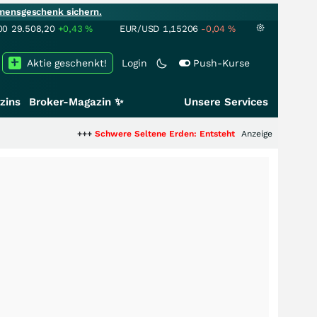
mensgeschenk sichern.
00
29.508,20
+0,43
%
EUR/USD
1,15206
-0,04
%
Aktie geschenkt!
Login
Push-Kurse
zins
Broker-Magazin ✨
Unsere Services
+++
Schwere Seltene Erden: Entsteht hier die nächste Milliarden
Anzeige