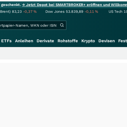
ie geschenkt.
→ Jetzt Depot bei SMARTBROKER+ eröffnen und Willkom
(Brent)
83,23
-0,37
%
Dow Jones
53.839,89
-0,11
%
US Tech 1
ETFs
Anleihen
Derivate
Rohstoffe
Krypto
Devisen
Fest