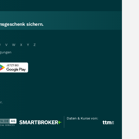
sgeschenk sichern.
U
V
W
X
Y
Z
gungen
r.
Daten & Kurse von: