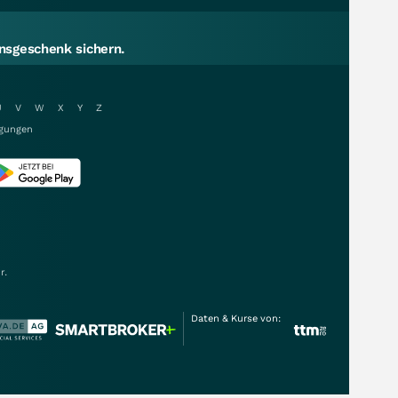
sgeschenk sichern.
U
V
W
X
Y
Z
gungen
r.
Daten & Kurse von: