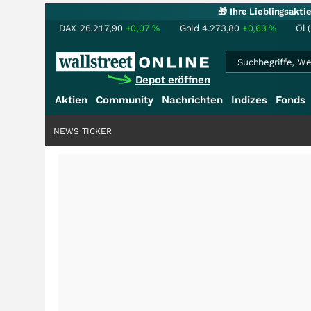
🎁 Ihre Lieblingsakt
DAX
26.217,90
+0,07
%
Gold
4.273,80
+0,63
%
Öl 
Depot eröffnen
Aktien
Community
Nachrichten
Indizes
Fonds
NEWS TICKER