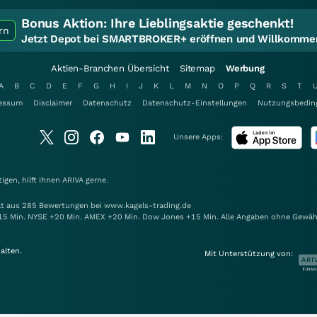
Bonus Aktion:
Ihre Lieblingsaktie geschenkt!
rn
Jetzt Depot bei SMARTBROKER+ eröffnen und Willkommen
Aktien-Branchen Übersicht
Sitemap
Werbung
A
B
C
D
E
F
G
H
I
J
K
L
M
N
O
P
Q
R
S
T
essum
Disclaimer
Datenschutz
Datenschutz-Einstellungen
Nutzungsbedin
Unsere Apps:
gen, hilft Ihnen
ARIVA
gerne.
elt aus 285 Bewertungen bei www.kagels-trading.de
15 Min. NYSE +20 Min. AMEX +20 Min. Dow Jones +15 Min. Alle Angaben ohne Gewäh
alten.
Mit Unterstützung von: