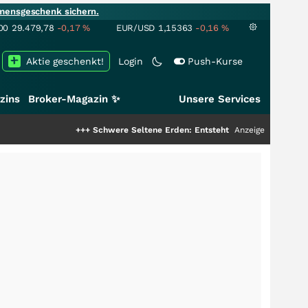
mensgeschenk sichern.
00
29.479,78
-0,17
%
EUR/USD
1,15363
-0,16
%
Aktie geschenkt!
Login
Push-Kurse
zins
Broker-Magazin ✨
Unsere Services
+++
Schwere Seltene Erden: Entsteht hier die nächste Milliarde
Anzeige