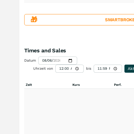
🎁
SMARTBROKER+
Times and Sales
Datum
Akt
Uhrzeit von
bis
Zeit
Kurs
Perf.