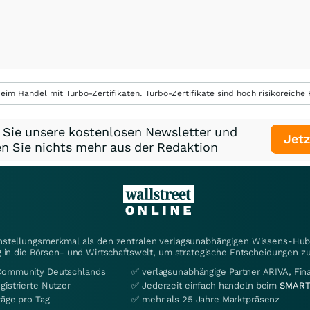
eim Handel mit Turbo-Zertifikaten. Turbo-Zertifikate sind hoch risikoreiche P
 Sie unsere kostenlosen Newsletter und
Jetz
n Sie nichts mehr aus der Redaktion
instellungsmerkmal als den zentralen verlagsunabhängigen Wissens-Hub 
 in die Börsen- und Wirtschaftswelt, um strategische Entscheidungen zu
Community Deutschlands
✅ verlagsunabhängige Partner ARIVA, Fi
gistrierte Nutzer
✅ Jederzeit einfach handeln beim
SMART
räge pro Tag
✅ mehr als 25 Jahre Marktpräsenz