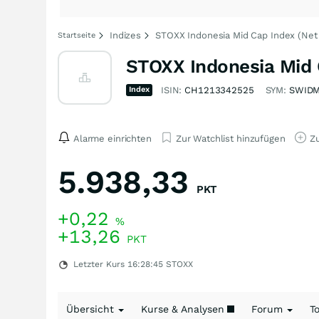
Indizes
STOXX Indonesia Mid Cap Index (Net
Startseite
STOXX Indonesia Mid 
Index
ISIN:
CH1213342525
SYM:
SWID
Alarme einrichten
Zur Watchlist hinzufügen
Zu
5.938,33
PKT
+0,22
%
+13,26
PKT
Letzter Kurs
16:28:45
STOXX
Übersicht
Kurse & Analysen
Forum
T