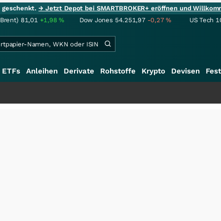
ie geschenkt.
→ Jetzt Depot bei SMARTBROKER+ eröffnen und Willkom
(Brent)
81,01
+1,98
%
Dow Jones
54.251,97
-0,27
%
US Tech 1
ETFs
Anleihen
Derivate
Rohstoffe
Krypto
Devisen
Fest