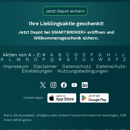
Jetzt Depot sichern
Ihre Lieblingsaktie geschenkt!
Jetzt Depot bei SMARTBROKER+ eröffnen und
Willkommensgeschenk sichern.
Aktien von A - Z:
#
A
B
C
D
E
F
G
H
I
J
K
L
M
N
O
P
Q
R
S
T
U
V
W
X
Y
Z
Impressum
Disclaimer
Datenschutz
Datenschutz-
Einstellungen
Nutzungsbedingungen
Unsere Apps:
Wenn Sie Kursdaten, Widgets oder andere Finanzinformationen benötigen, hilft
Ihnen
ARIVA
gerne.