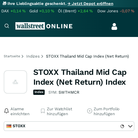
🎁 Ihre Lieblingsaktie geschenkt.
→ Jetzt Depot eröffnen
DAX
+0,14
%
Gold
+0,10
%
Öl (Brent)
+2,64
%
Dow Jones
-0,07
%
Indizes
STOXX Thailand Mid Cap Index (Net Return)
Startseite
STOXX Thailand Mid Cap
Index (Net Return) Index
Index
SYM:
SWTHMCR
Alarme
Zur Watchlist
Zum Portfolio
einrichten
hinzufügen
hinzufügen
STOXX