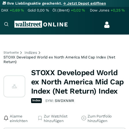
🎁 Ihre Lieblingsaktie geschenkt.
→ Jetzt Depot eröffnen
DAX
+0,69
%
Gold
0,00
%
Öl (Brent)
+0,02
%
Dow Jones
+0,25
%
Indizes
Startseite
STOXX Developed World ex North America Mid Cap Index (Net
Return)
STOXX Developed World
ex North America Mid Cap
Index (Net Return) Index
Index
SYM:
SWDXNMR
Alarme
Zur Watchlist
Zum Portfolio
einrichten
hinzufügen
hinzufügen