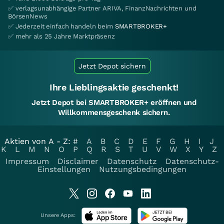
✅ verlagsunabhängige Partner ARIVA, FinanzNachrichten und
BörsenNews
✅ Jederzeit einfach handeln beim
SMARTBROKER+
✅ mehr als 25 Jahre Marktpräsenz
Jetzt Depot sichern
Ihre Lieblingsaktie geschenkt!
Jetzt Depot bei SMARTBROKER+ eröffnen und
Willkommensgeschenk sichern.
Aktien von A - Z:
#
A
B
C
D
E
F
G
H
I
J
K
L
M
N
O
P
Q
R
S
T
U
V
W
X
Y
Z
Impressum
Disclaimer
Datenschutz
Datenschutz-
Einstellungen
Nutzungsbedingungen
Unsere Apps: