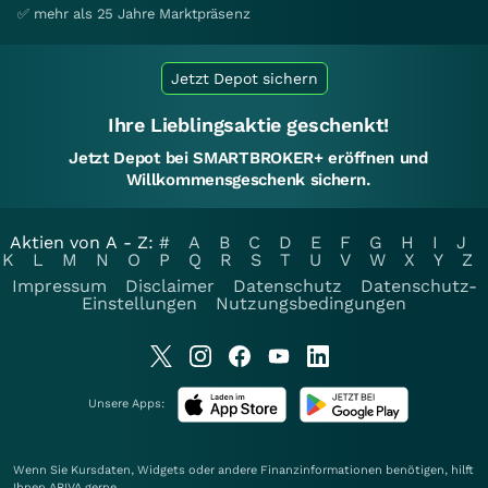
✅ mehr als 25 Jahre Marktpräsenz
Jetzt Depot sichern
Ihre Lieblingsaktie geschenkt!
Jetzt Depot bei SMARTBROKER+ eröffnen und
Willkommensgeschenk sichern.
Aktien von A - Z:
#
A
B
C
D
E
F
G
H
I
J
K
L
M
N
O
P
Q
R
S
T
U
V
W
X
Y
Z
Impressum
Disclaimer
Datenschutz
Datenschutz-
Einstellungen
Nutzungsbedingungen
Unsere Apps:
Wenn Sie Kursdaten, Widgets oder andere Finanzinformationen benötigen, hilft
Ihnen
ARIVA
gerne.