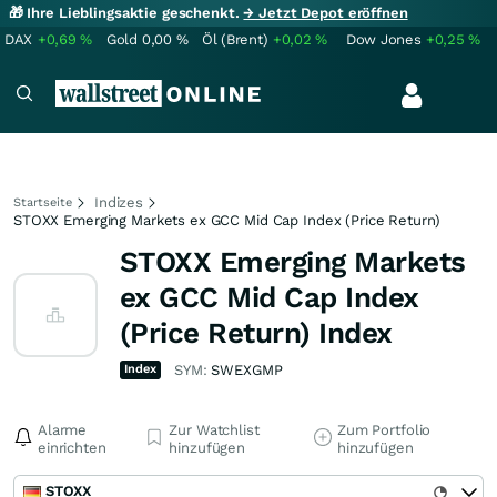
🎁 Ihre Lieblingsaktie geschenkt.
→ Jetzt Depot eröffnen
DAX
+0,69
%
Gold
0,00
%
Öl (Brent)
+0,02
%
Dow Jones
+0,25
%
Indizes
Startseite
STOXX Emerging Markets ex GCC Mid Cap Index (Price Return)
STOXX Emerging Markets
ex GCC Mid Cap Index
(Price Return) Index
Index
SYM:
SWEXGMP
Alarme
Zur Watchlist
Zum Portfolio
einrichten
hinzufügen
hinzufügen
STOXX