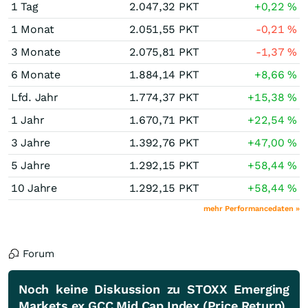
1 Tag
2.047,32
PKT
+0,22
%
1 Monat
2.051,55
PKT
-0,21
%
3 Monate
2.075,81
PKT
-1,37
%
6 Monate
1.884,14
PKT
+8,66
%
Lfd. Jahr
1.774,37
PKT
+15,38
%
1 Jahr
1.670,71
PKT
+22,54
%
3 Jahre
1.392,76
PKT
+47,00
%
5 Jahre
1.292,15
PKT
+58,44
%
10 Jahre
1.292,15
PKT
+58,44
%
mehr Performancedaten »
Forum
Noch keine Diskussion zu STOXX Emerging
Markets ex GCC Mid Cap Index (Price Return)