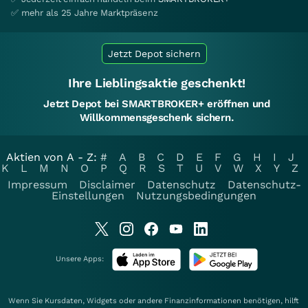
✅ mehr als 25 Jahre Marktpräsenz
Jetzt Depot sichern
Ihre Lieblingsaktie geschenkt!
Jetzt Depot bei SMARTBROKER+ eröffnen und
Willkommensgeschenk sichern.
Aktien von A - Z:
#
A
B
C
D
E
F
G
H
I
J
K
L
M
N
O
P
Q
R
S
T
U
V
W
X
Y
Z
Impressum
Disclaimer
Datenschutz
Datenschutz-
Einstellungen
Nutzungsbedingungen
Unsere Apps:
Wenn Sie Kursdaten, Widgets oder andere Finanzinformationen benötigen, hilft