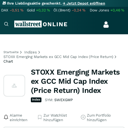
🎁 Ihre Lieblingsaktie geschenkt.
→ Jetzt Depot eröffnen
DAX
-0,51
%
Gold
+0,32
%
Öl (Brent)
-0,24
%
Dow Jones
+0,46
%
Indizes
Startseite
STOXX Emerging Markets ex GCC Mid Cap Index (Price Return)
Chart
STOXX Emerging Markets
ex GCC Mid Cap Index
(Price Return) Index
Index
SYM:
SWEXGMP
Alarme
Zur Watchlist
Zum Portfolio
einrichten
hinzufügen
hinzufügen