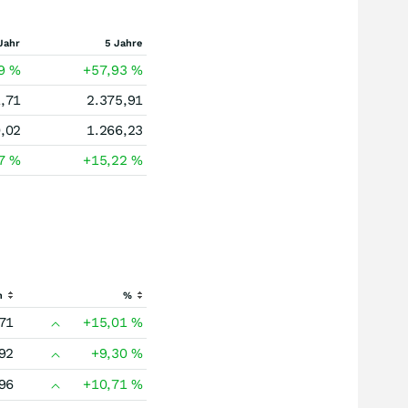
Jahr
5 Jahre
89
%
+57,93
%
,71
2.375,91
,02
1.266,23
27
%
+15,22
%
h
%
71
+15,01
%
92
+9,30
%
96
+10,71
%