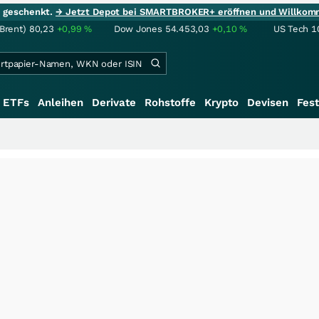
ie geschenkt.
→ Jetzt Depot bei SMARTBROKER+ eröffnen und Willkom
(Brent)
80,23
+0,99
%
Dow Jones
54.453,03
+0,10
%
US Tech 1
ETFs
Anleihen
Derivate
Rohstoffe
Krypto
Devisen
Fest