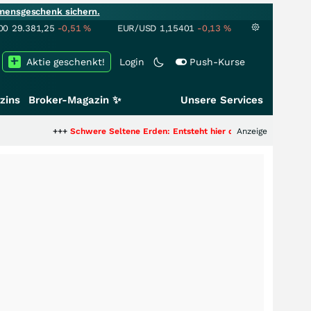
mensgeschenk sichern.
00
29.381,25
-0,51
%
EUR/USD
1,15401
-0,13
%
Aktie geschenkt!
Login
Push-Kurse
zins
Broker-Magazin ✨
Unsere Services
+++
Schwere Seltene Erden: Entsteht hier die nächste Milliardenstory?
Anzeige
+++