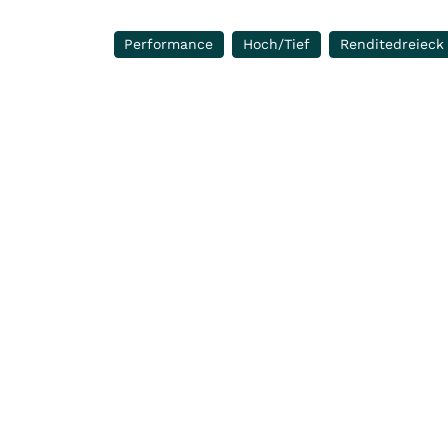
Performance
Hoch/Tief
Renditedreieck