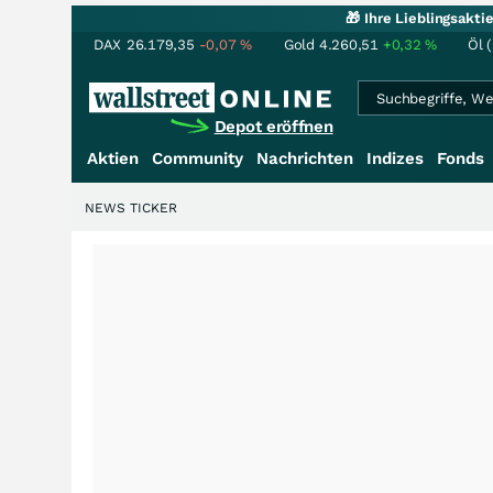
🎁 Ihre Lieblingsakt
DAX
26.179,35
-0,07
%
Gold
4.260,51
+0,32
%
Öl 
Depot eröffnen
Aktien
Community
Nachrichten
Indizes
Fonds
NEWS TICKER