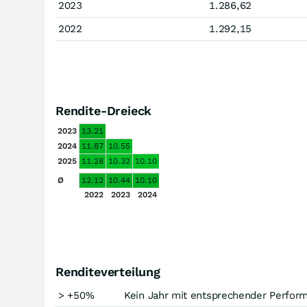
2023
1.286,62
2022
1.292,15
Rendite-Dreieck
2023
13.21
2024
11.87
10.55
2025
11.28
10.32
10.10
Ø
12.12
10.44
10.10
2022
2023
2024
Renditeverteilung
> +50%
Kein Jahr mit entsprechender Perfor