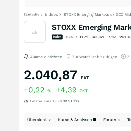
Indizes
STOXX Emerging Markets ex GCC Mid 
Startseite
STOXX Emerging Marke
Index
ISIN:
CH1213343861
SYM:
SWEX
Alarme einrichten
Zur Watchlist hinzufügen
Zu
2.040,87
PKT
+0,22
+4,39
%
PKT
Letzter Kurs
13:26:30
STOXX
Übersicht
Kurse & Analysen
Forum
T