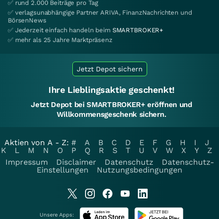
✅ rund 2.000 Beiträge pro Tag
✅ verlagsunabhängige Partner ARIVA, FinanzNachrichten und
BörsenNews
✅ Jederzeit einfach handeln beim
SMARTBROKER+
✅ mehr als 25 Jahre Marktpräsenz
Jetzt Depot sichern
Ihre Lieblingsaktie geschenkt!
Jetzt Depot bei SMARTBROKER+ eröffnen und
Willkommensgeschenk sichern.
Aktien von A - Z:
#
A
B
C
D
E
F
G
H
I
J
K
L
M
N
O
P
Q
R
S
T
U
V
W
X
Y
Z
Impressum
Disclaimer
Datenschutz
Datenschutz-
Einstellungen
Nutzungsbedingungen
Unsere Apps: