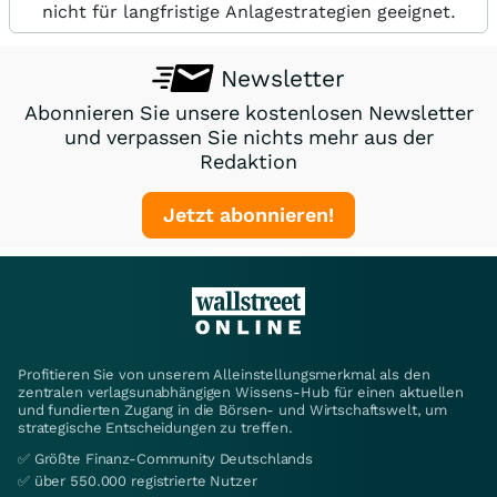
nicht für langfristige Anlagestrategien geeignet.
Newsletter
Abonnieren Sie unsere kostenlosen Newsletter
und verpassen Sie nichts mehr aus der
Redaktion
Jetzt abonnieren!
Profitieren Sie von unserem Alleinstellungsmerkmal als den
zentralen verlagsunabhängigen Wissens-Hub für einen aktuellen
und fundierten Zugang in die Börsen- und Wirtschaftswelt, um
strategische Entscheidungen zu treffen.
✅ Größte Finanz-Community Deutschlands
✅ über 550.000 registrierte Nutzer