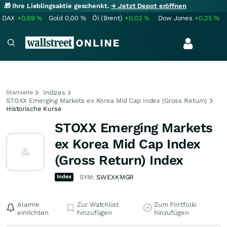
🎁 Ihre Lieblingsaktie geschenkt.
→ Jetzt Depot eröffnen
DAX
+0,69
%
Gold
0,00
%
Öl (Brent)
+0,02
%
Dow Jones
+0,25
%
Indizes
Startseite
STOXX Emerging Markets ex Korea Mid Cap Index (Gross Return)
Historische Kurse
STOXX Emerging Markets
ex Korea Mid Cap Index
(Gross Return) Index
Index
SYM:
SWEXKMGR
Alarme
Zur Watchlist
Zum Portfolio
einrichten
hinzufügen
hinzufügen