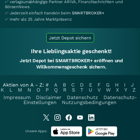
✅ verlagsunabhängige Partner ARIVA, FinanzNachrichten und
BörsenNews
✅ Jederzeit einfach handeln beim
SMARTBROKER+
✅ mehr als 25 Jahre Marktpräsenz
Jetzt Depot sichern
Ihre Lieblingsaktie geschenkt!
Jetzt Depot bei SMARTBROKER+ eröffnen und
Willkommensgeschenk sichern.
Aktien von A - Z:
#
A
B
C
D
E
F
G
H
I
J
K
L
M
N
O
P
Q
R
S
T
U
V
W
X
Y
Z
Impressum
Disclaimer
Datenschutz
Datenschutz-
Einstellungen
Nutzungsbedingungen
Unsere Apps: