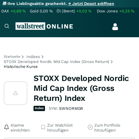
🎁 Ihre Lieblingsaktie geschenkt.
→ Jetzt Depot eröffnen
DAX
+0,69
%
Gold
0,00
%
Öl (Brent)
+0,02
%
Dow Jones
+0,25
%
Indizes
Startseite
STOXX Developed Nordic Mid Cap Index (Gross Return)
Historische Kurse
STOXX Developed Nordic
Mid Cap Index (Gross
Return) Index
Index
SYM:
SWNORMGR
Alarme
Zur Watchlist
Zum Portfolio
einrichten
hinzufügen
hinzufügen