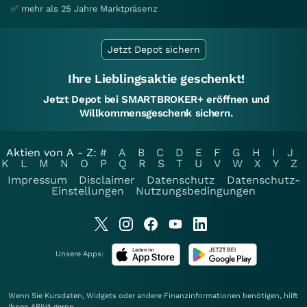
✅ mehr als 25 Jahre Marktpräsenz
Jetzt Depot sichern
Ihre Lieblingsaktie geschenkt!
Jetzt Depot bei SMARTBROKER+ eröffnen und
Willkommensgeschenk sichern.
Aktien von A - Z:
#
A
B
C
D
E
F
G
H
I
J
K
L
M
N
O
P
Q
R
S
T
U
V
W
X
Y
Z
Impressum
Disclaimer
Datenschutz
Datenschutz-
Einstellungen
Nutzungsbedingungen
Unsere Apps:
Wenn Sie Kursdaten, Widgets oder andere Finanzinformationen benötigen, hilft
Ihnen
ARIVA
gerne.