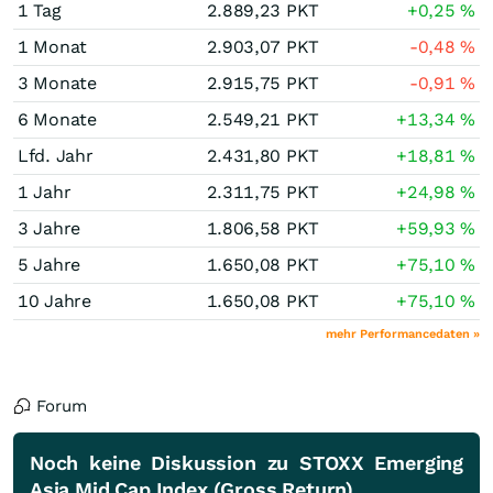
1 Tag
2.889,23
PKT
+0,25
%
1 Monat
2.903,07
PKT
-0,48
%
3 Monate
2.915,75
PKT
-0,91
%
6 Monate
2.549,21
PKT
+13,34
%
Lfd. Jahr
2.431,80
PKT
+18,81
%
1 Jahr
2.311,75
PKT
+24,98
%
3 Jahre
1.806,58
PKT
+59,93
%
5 Jahre
1.650,08
PKT
+75,10
%
10 Jahre
1.650,08
PKT
+75,10
%
mehr Performancedaten »
Forum
Noch keine Diskussion zu STOXX Emerging
Asia Mid Cap Index (Gross Return)