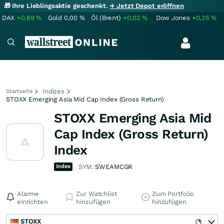
🎁 Ihre Lieblingsaktie geschenkt.
→ Jetzt Depot eröffnen
DAX
+0,69
%
Gold
0,00
%
Öl (Brent)
+0,02
%
Dow Jones
+0,25
%
Indizes
Startseite
STOXX Emerging Asia Mid Cap Index (Gross Return)
STOXX Emerging Asia Mid
Cap Index (Gross Return)
Index
Index
SYM:
SWEAMCGR
Alarme
Zur Watchlist
Zum Portfolio
einrichten
hinzufügen
hinzufügen
STOXX