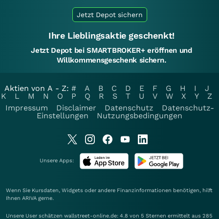
Jetzt Depot sichern
Ihre Lieblingsaktie geschenkt!
Jetzt Depot bei SMARTBROKER+ eröffnen und
Willkommensgeschenk sichern.
Aktien von A - Z:
#
A
B
C
D
E
F
G
H
I
J
K
L
M
N
O
P
Q
R
S
T
U
V
W
X
Y
Z
Impressum
Disclaimer
Datenschutz
Datenschutz-
Einstellungen
Nutzungsbedingungen
Unsere Apps:
Wenn Sie Kursdaten, Widgets oder andere Finanzinformationen benötigen, hilft
Ihnen
ARIVA
gerne.
Unsere User schätzen wallstreet-online.de: 4.8 von 5 Sternen ermittelt aus 285