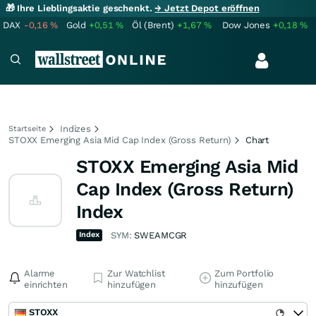
🎁 Ihre Lieblingsaktie geschenkt.
→ Jetzt Depot eröffnen
DAX
-0,16
%
Gold
+0,51
%
Öl (Brent)
+1,67
%
Dow Jones
+0,18
%
Indizes
Startseite
STOXX Emerging Asia Mid Cap Index (Gross Return)
Chart
STOXX Emerging Asia Mid
Cap Index (Gross Return)
Index
Index
SYM:
SWEAMCGR
Alarme
Zur Watchlist
Zum Portfolio
einrichten
hinzufügen
hinzufügen
STOXX