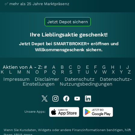
✅ mehr als 25 Jahre Marktpräsenz
Jetzt Depot sichern
Ihre Lieblingsaktie geschenkt!
Jetzt Depot bei SMARTBROKER+ eröffnen und
Willkommensgeschenk sichern.
Aktien von A - Z:
#
A
B
C
D
E
F
G
H
I
J
K
L
M
N
O
P
Q
R
S
T
U
V
W
X
Y
Z
Impressum
Disclaimer
Datenschutz
Datenschutz-
Einstellungen
Nutzungsbedingungen
Unsere Apps:
Wenn Sie Kursdaten, Widgets oder andere Finanzinformationen benötigen, hilft
Ihnen
ARIVA
gerne.