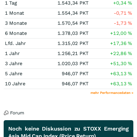
1 Tag
1.543,34
PKT
+0,34
%
1 Monat
1.554,34
PKT
-0,71
%
3 Monate
1.570,54
PKT
-1,73
%
6 Monate
1.378,03
PKT
+12,00
%
Lfd. Jahr
1.315,02
PKT
+17,36
%
1 Jahr
1.256,21
PKT
+22,86
%
3 Jahre
1.020,03
PKT
+51,30
%
5 Jahre
946,07
PKT
+63,13
%
10 Jahre
946,07
PKT
+63,13
%
mehr Performancedaten »
Forum
Noch keine Diskussion zu STOXX Emerging
Asia Mid Cap Index (Price Return)