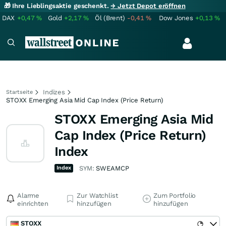
🎁 Ihre Lieblingsaktie geschenkt.
→ Jetzt Depot eröffnen
DAX
+0,47
%
Gold
+2,17
%
Öl (Brent)
-0,41
%
Dow Jones
+0,13
%
Indizes
Startseite
STOXX Emerging Asia Mid Cap Index (Price Return)
STOXX Emerging Asia Mid
Cap Index (Price Return)
Index
Index
SYM:
SWEAMCP
Alarme
Zur Watchlist
Zum Portfolio
einrichten
hinzufügen
hinzufügen
STOXX