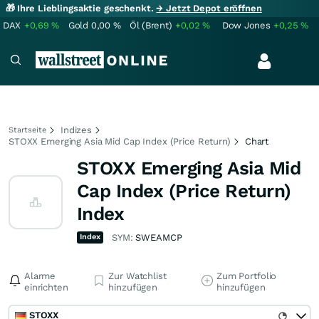
🎁 Ihre Lieblingsaktie geschenkt.
→ Jetzt Depot eröffnen
DAX
+0,69
%
Gold
0,00
%
Öl (Brent)
+0,02
%
Dow Jones
+0,25
%
Indizes
Startseite
STOXX Emerging Asia Mid Cap Index (Price Return)
Chart
STOXX Emerging Asia Mid
Cap Index (Price Return)
Index
Index
SYM:
SWEAMCP
Alarme
Zur Watchlist
Zum Portfolio
einrichten
hinzufügen
hinzufügen
STOXX