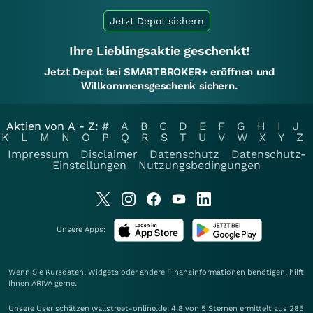
Jetzt Depot sichern
Ihre Lieblingsaktie geschenkt!
Jetzt Depot bei SMARTBROKER+ eröffnen und
Willkommensgeschenk sichern.
Aktien von A - Z:
#
A
B
C
D
E
F
G
H
I
J
K
L
M
N
O
P
Q
R
S
T
U
V
W
X
Y
Z
Impressum
Disclaimer
Datenschutz
Datenschutz-
Einstellungen
Nutzungsbedingungen
Unsere Apps:
Wenn Sie Kursdaten, Widgets oder andere Finanzinformationen benötigen, hilft
Ihnen
ARIVA
gerne.
Unsere User schätzen wallstreet-online.de: 4.8 von 5 Sternen ermittelt aus 285