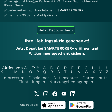
✅ verlagsunabhängige Partner ARIVA, FinanzNachrichten und
BörsenNews
✅ Jederzeit einfach handeln beim
SMARTBROKER+
✅ mehr als 25 Jahre Marktpräsenz
Jetzt Depot sichern
Ihre Lieblingsaktie geschenkt!
Jetzt Depot bei SMARTBROKER+ eröffnen und
Willkommensgeschenk sichern.
Aktien von A - Z:
#
A
B
C
D
E
F
G
H
I
J
K
L
M
N
O
P
Q
R
S
T
U
V
W
X
Y
Z
Impressum
Disclaimer
Datenschutz
Datenschutz-
Einstellungen
Nutzungsbedingungen
Unsere Apps: