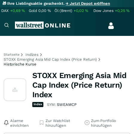
🎁 Ihre Lieblingsaktie geschenkt.
→ Jetzt Depot eröffnen
DAX
+0,69
%
Gold
0,00
%
Öl (Brent)
+0,02
%
Dow Jones
+0,25
%
Indizes
Startseite
STOXX Emerging Asia Mid Cap Index (Price Return)
Historische Kurse
STOXX Emerging Asia Mid
Cap Index (Price Return)
Index
Index
SYM:
SWEAMCP
Alarme
Zur Watchlist
Zum Portfolio
einrichten
hinzufügen
hinzufügen