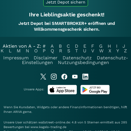
Jetzt Depot sichern
Ihre Lieblingsaktie geschenkt!
Jetzt Depot bei SMARTBROKER+ eröffnen und
Willkommensgeschenk sichern.
Aktien von A - Z:
#
A
B
C
D
E
F
G
H
I
J
K
L
M
N
O
P
Q
R
S
T
U
V
W
X
Y
Z
Impressum
Disclaimer
Datenschutz
Datenschutz-
Einstellungen
Nutzungsbedingungen
Unsere Apps:
Wenn Sie Kursdaten, Widgets oder andere Finanzinformationen benötigen, hilft
Ihnen
ARIVA
gerne.
Unsere User schätzen wallstreet-online.de: 4.8 von 5 Sternen ermittelt aus 285
Bewertungen bei www.kagels-trading.de