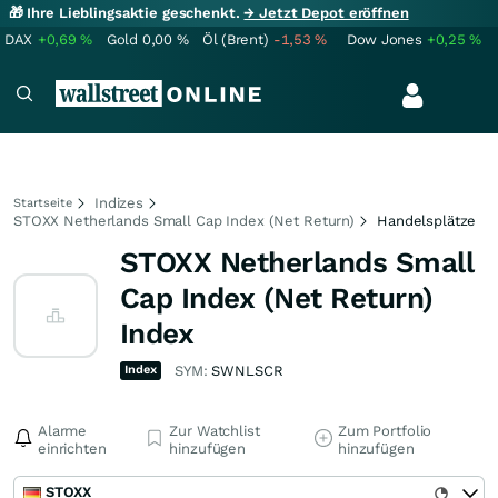
🎁 Ihre Lieblingsaktie geschenkt.
→ Jetzt Depot eröffnen
DAX
+0,69
%
Gold
0,00
%
Öl (Brent)
-1,53
%
Dow Jones
+0,25
%
Indizes
Startseite
STOXX Netherlands Small Cap Index (Net Return)
Handelsplätze
STOXX Netherlands Small
Cap Index (Net Return)
Index
Index
SYM:
SWNLSCR
Alarme
Zur Watchlist
Zum Portfolio
einrichten
hinzufügen
hinzufügen
STOXX