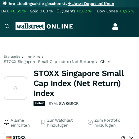
🎁 Ihre Lieblingsaktie geschenkt.
→ Jetzt Depot eröffnen
DAX
+0,69
%
Gold
0,00
%
Öl (Brent)
+0,02
%
Dow Jones
+0,25
%
Indizes
Startseite
STOXX Singapore Small Cap Index (Net Return)
Chart
STOXX Singapore Small
Cap Index (Net Return)
Index
Index
SYM:
SWSGSCR
Alarme
Zur Watchlist
Zum Portfolio
einrichten
hinzufügen
hinzufügen
STOXX