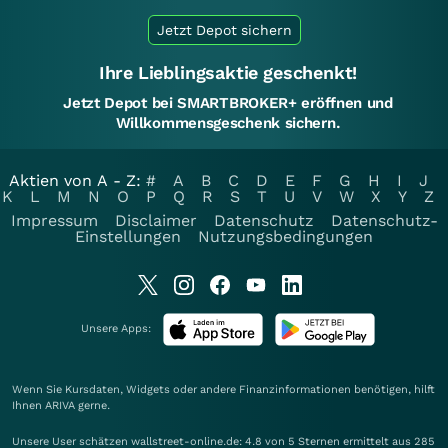
Jetzt Depot sichern
Ihre Lieblingsaktie geschenkt!
Jetzt Depot bei SMARTBROKER+ eröffnen und
Willkommensgeschenk sichern.
Aktien von A - Z:
#
A
B
C
D
E
F
G
H
I
J
K
L
M
N
O
P
Q
R
S
T
U
V
W
X
Y
Z
Impressum
Disclaimer
Datenschutz
Datenschutz-
Einstellungen
Nutzungsbedingungen
Unsere Apps:
Wenn Sie Kursdaten, Widgets oder andere Finanzinformationen benötigen, hilft
Ihnen
ARIVA
gerne.
Unsere User schätzen wallstreet-online.de: 4.8 von 5 Sternen ermittelt aus 285