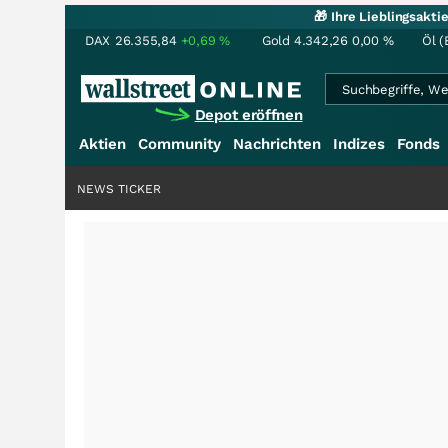
🎁 Ihre Lieblingsakt
DAX
26.355,84
+0,69
%
Gold
4.342,26
0,00
%
Öl (
Depot eröffnen
Aktien
Community
Nachrichten
Indizes
Fonds
NEWS TICKER