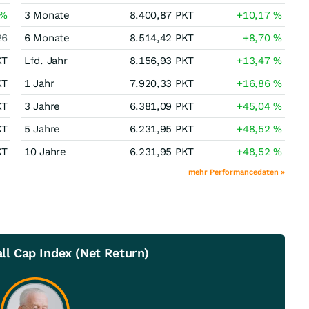
%
3 Monate
8.400,87
PKT
+10,17
%
26
6 Monate
8.514,42
PKT
+8,70
%
KT
Lfd. Jahr
8.156,93
PKT
+13,47
%
KT
1 Jahr
7.920,33
PKT
+16,86
%
KT
3 Jahre
6.381,09
PKT
+45,04
%
KT
5 Jahre
6.231,95
PKT
+48,52
%
KT
10 Jahre
6.231,95
PKT
+48,52
%
mehr Performancedaten »
l Cap Index (Net Return)