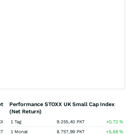
et
Performance STOXX UK Small Cap Index
(Net Return)
XX
1 Tag
9.255,40
PKT
+0,72
%
KT
1 Monat
8.757,99
PKT
+5,68
%