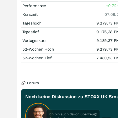
Performance
+0,72
Kurszeit
07.08.
Tageshoch
9.279,73
P
Tagestief
9.176,38
P
Vortageskurs
9.189,37
P
52-Wochen Hoch
9.279,73
P
52-Wochen Tief
7.480,53
P
Forum
Noch keine Diskussion zu STOXX UK Smal