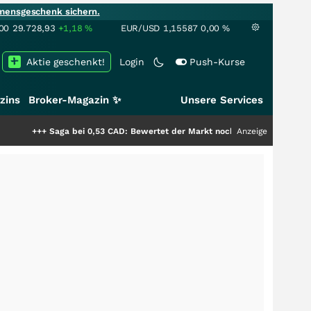
mensgeschenk sichern.
00
29.728,93
+1,18
%
EUR/USD
1,15587
0,00
%
Aktie geschenkt!
Login
Push-Kurse
zins
Broker-Magazin ✨
Unsere Services
aga bei 0,53 CAD: Bewertet der Markt noch immer nur die Hälfte der Stor
Anzeige