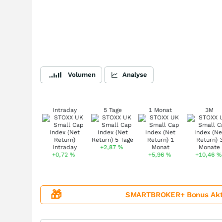
Volumen
Analyse
Intraday
5 Tage
1 Monat
3M
+2,87
%
+0,72
%
+5,96
%
+10,46
%
🎁
SMARTBROKER+ Bonus Aktion