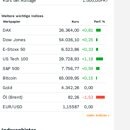
Kurs bei Auflage
1.000,00
PKT
Weitere wichtige Indizes
Wertpapier
Kurs
Perf. %
DAX
26.364,00
+0,81
Dow Jones
54.036,10
+0,25
E-Stoxx 50
6.523,86
+0,33
US Tech 100
29.728,93
+1,18
S&P 500
7.756,77
+0,59
Bitcoin
65.009,95
+0,15
Gold
4.342,26
0,00
Öl (Brent)
82,26
-1,53
EUR/USD
1,15587
0,00
mehr Indizes »
Indexanbieter