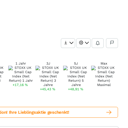
1 Jahr
3J
5J
Max
+17,16
%
+45,43
%
+48,91
%
! Ihre Lieblingsaktie geschenkt!