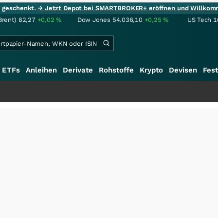
ie geschenkt.
→ Jetzt Depot bei SMARTBROKER+ eröffnen und Willkom
Brent)
82,27
+0,02
%
Dow Jones
54.036,10
+0,25
%
US Tech 1
ETFs
Anleihen
Derivate
Rohstoffe
Krypto
Devisen
Fest
+++
S