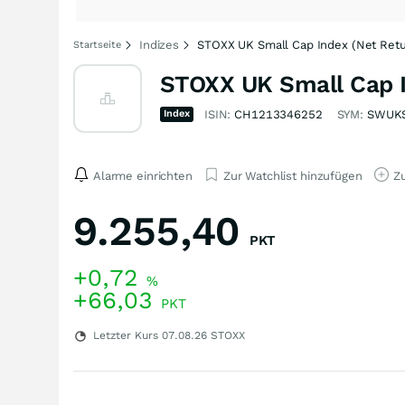
Indizes
STOXX UK Small Cap Index (Net Retu
Startseite
STOXX UK Small Cap I
Index
ISIN:
CH1213346252
SYM:
SWUK
Alarme einrichten
Zur Watchlist hinzufügen
Zu
9.255,40
PKT
+0,72
%
+66,03
PKT
Letzter Kurs
07.08.26
STOXX