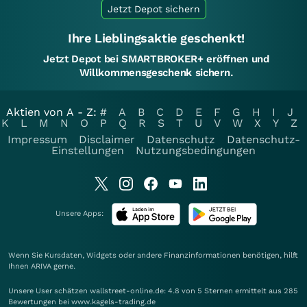
Jetzt Depot sichern
Ihre Lieblingsaktie geschenkt!
Jetzt Depot bei SMARTBROKER+ eröffnen und
Willkommensgeschenk sichern.
Aktien von A - Z:
#
A
B
C
D
E
F
G
H
I
J
K
L
M
N
O
P
Q
R
S
T
U
V
W
X
Y
Z
Impressum
Disclaimer
Datenschutz
Datenschutz-
Einstellungen
Nutzungsbedingungen
Unsere Apps:
Wenn Sie Kursdaten, Widgets oder andere Finanzinformationen benötigen, hilft
Ihnen
ARIVA
gerne.
Unsere User schätzen wallstreet-online.de: 4.8 von 5 Sternen ermittelt aus 285
Bewertungen bei www.kagels-trading.de