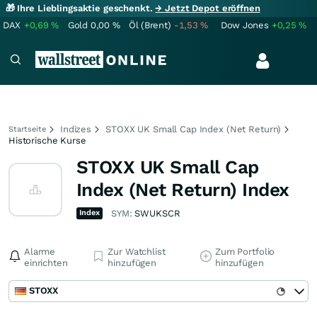
🎁 Ihre Lieblingsaktie geschenkt.
→ Jetzt Depot eröffnen
DAX
+0,69
%
Gold
0,00
%
Öl (Brent)
-1,53
%
Dow Jones
+0,25
%
Indizes
STOXX UK Small Cap Index (Net Return)
Startseite
Historische Kurse
STOXX UK Small Cap
Index (Net Return) Index
Index
SYM:
SWUKSCR
Alarme
Zur Watchlist
Zum Portfolio
einrichten
hinzufügen
hinzufügen
STOXX