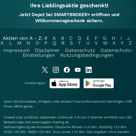
Ihre Lieblingsaktie geschenkt!
Jetzt Depot bei SMARTBROKER+ eröffnen und
Willkommensgeschenk sichern.
Aktien von A - Z:
#
A
B
C
D
E
F
G
H
I
J
K
L
M
N
O
P
Q
R
S
T
U
V
W
X
Y
Z
Impressum
Disclaimer
Datenschutz
Datenschutz-
Einstellungen
Nutzungsbedingungen
Unsere Apps:
Wenn Sie Kursdaten, Widgets oder andere Finanzinformationen benötigen, hilft
Ihnen
ARIVA
gerne.
Unsere User schätzen wallstreet-online.de: 4.8 von 5 Sternen ermittelt aus 285
Bewertungen bei www.kagels-trading.de
Zeitverzögerung der Kursdaten: Deutsche Börsen +15 Min. NASDAQ +15 Min.
NYSE +20 Min. AMEX +20 Min. Dow Jones +15 Min. Alle Angaben ohne Gewähr.