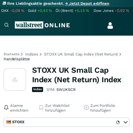
🎁 Ihre Lieblingsaktie geschenkt.
→ Jetzt Depot eröffnen
DAX
-0,09
%
Gold
+0,43
%
Öl (Brent)
+5,15
%
Dow Jones
-0,92
%
Indizes
STOXX UK Small Cap Index (Net Return)
Startseite
Handelsplätze
STOXX UK Small Cap
Index (Net Return) Index
Index
SYM:
SWUKSCR
Alarme
Zur Watchlist
Zum Portfolio
einrichten
hinzufügen
hinzufügen
STOXX