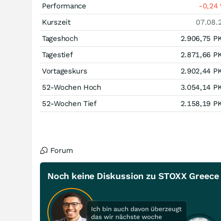
Performance
-0,24
Kurszeit
07.08.
Tageshoch
2.906,75
P
Tagestief
2.871,66
P
Vortageskurs
2.902,44
P
52-Wochen Hoch
3.054,14
P
52-Wochen Tief
2.158,19
P
Forum
Noch keine Diskussion zu STOXX Greece 