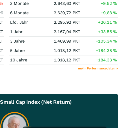
%
3 Monate
2.643,60
PKT
+9,52
%
26
6 Monate
2.639,72
PKT
+9,68
%
KT
Lfd. Jahr
2.295,92
PKT
+26,11
%
KT
1 Jahr
2.167,94
PKT
+33,55
%
KT
3 Jahre
1.409,99
PKT
+105,34
%
KT
5 Jahre
1.018,12
PKT
+184,38
%
KT
10 Jahre
1.018,12
PKT
+184,38
%
mehr Performancedaten »
Small Cap Index (Net Return)