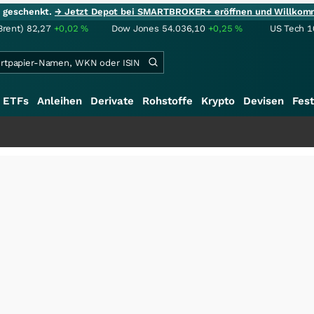
ie geschenkt.
→ Jetzt Depot bei SMARTBROKER+ eröffnen und Willkom
Brent)
82,27
+0,02
%
Dow Jones
54.036,10
+0,25
%
US Tech 1
ETFs
Anleihen
Derivate
Rohstoffe
Krypto
Devisen
Fest
+++
S