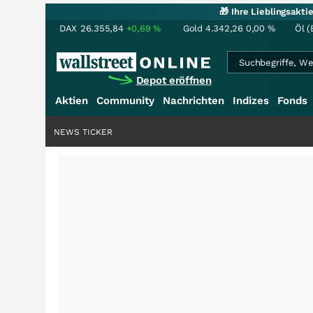
🎁 Ihre Lieblingsakt
DAX
26.355,84
+0,69
%
Gold
4.342,26
0,00
%
Öl (
Depot eröffnen
Aktien
Community
Nachrichten
Indizes
Fonds
NEWS TICKER