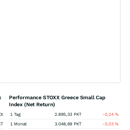
x
Performance STOXX Greece Small Cap
Index (Net Return)
XX
1 Tag
2.895,33
PKT
-0,24
%
KT
1 Monat
3.048,69
PKT
-5,03
%