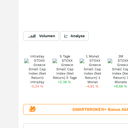
Volumen
Analyse
Intraday
5 Tage
1 Monat
3M
+2,36
%
-0,24
%
-4,91
%
+9,66
%
🎁
SMARTBROKER+ Bonus Aktion