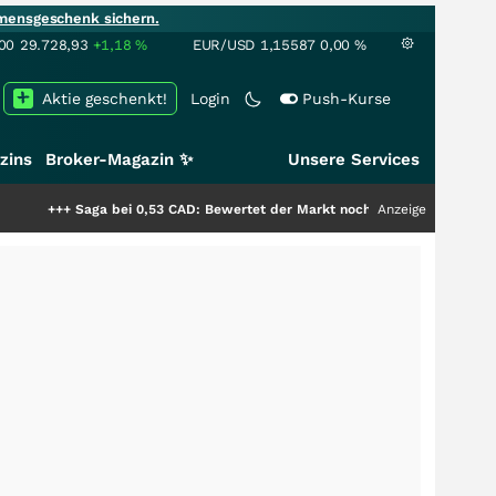
mensgeschenk sichern.
00
29.728,93
+1,18
%
EUR/USD
1,15587
0,00
%
Aktie geschenkt!
Login
Push-Kurse
zins
Broker-Magazin ✨
Unsere Services
aga bei 0,53 CAD: Bewertet der Markt noch immer nur die Hälfte der Story
Anzeige