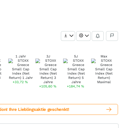
1 Jahr
3J
5J
Max
+33,72
%
+105,60
%
+184,74
%
! Ihre Lieblingsaktie geschenkt!