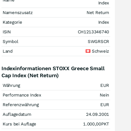
Name
Index
Namenszusatz
Net Return
Kategorie
Index
ISIN
CH1213346740
Symbol
SWGRSCR
Land
Schweiz
Indexinformationen STOXX Greece Small
Cap Index (Net Return)
Währung
EUR
Performance Index
Nein
Referenzwährung
EUR
Auflagedatum
24.09.2001
Kurs bei Auflage
1.000,00
PKT