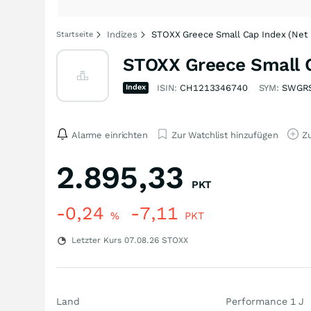
Indizes
STOXX Greece Small Cap Index (Net 
Startseite
STOXX Greece Small C
Index
ISIN:
CH1213346740
SYM:
SWGR
Alarme einrichten
Zur Watchlist hinzufügen
Zu
2.895,33
PKT
-0,24
-7,11
%
PKT
Letzter Kurs
07.08.26
STOXX
Land
Performance 1 J