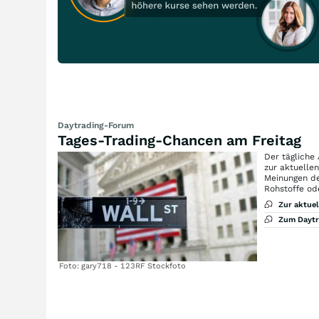
Daytrading-Forum
Tages-Trading-Chancen am Freitag
Der tägliche
zur aktuelle
Meinungen de
Rohstoffe od
Zur aktue
Zum Dayt
Foto: gary718 - 123RF Stockfoto