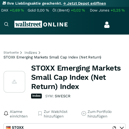
🎁 Ihre Lieblingsaktie geschenkt.
→ Jetzt Depot eröffnen
DAX
+0,69
%
Gold
0,00
%
Öl (Brent)
+0,02
%
Dow Jones
+0,25
%
Indizes
Startseite
STOXX Emerging Markets Small Cap Index (Net Return)
STOXX Emerging Markets
Small Cap Index (Net
Return) Index
Index
SYM:
SWESCR
Alarme
Zur Watchlist
Zum Portfolio
einrichten
hinzufügen
hinzufügen
STOXX