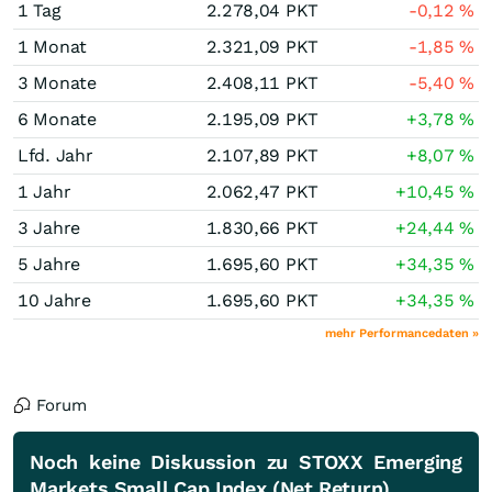
1 Tag
2.278,04
PKT
-0,12
%
1 Monat
2.321,09
PKT
-1,85
%
3 Monate
2.408,11
PKT
-5,40
%
6 Monate
2.195,09
PKT
+3,78
%
Lfd. Jahr
2.107,89
PKT
+8,07
%
1 Jahr
2.062,47
PKT
+10,45
%
3 Jahre
1.830,66
PKT
+24,44
%
5 Jahre
1.695,60
PKT
+34,35
%
10 Jahre
1.695,60
PKT
+34,35
%
mehr Performancedaten »
Forum
Noch keine Diskussion zu STOXX Emerging
Markets Small Cap Index (Net Return)