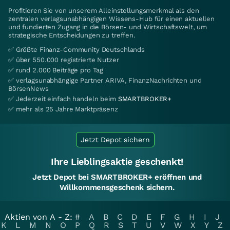
Profitieren Sie von unserem Alleinstellungsmerkmal als den
zentralen verlagsunabhängigen Wissens-Hub für einen aktuellen
und fundierten Zugang in die Börsen- und Wirtschaftswelt, um
strategische Entscheidungen zu treffen.
✅ Größte Finanz-Community Deutschlands
✅ über 550.000 registrierte Nutzer
✅ rund 2.000 Beiträge pro Tag
✅ verlagsunabhängige Partner ARIVA, FinanzNachrichten und
BörsenNews
✅ Jederzeit einfach handeln beim
SMARTBROKER+
✅ mehr als 25 Jahre Marktpräsenz
Jetzt Depot sichern
Ihre Lieblingsaktie geschenkt!
Jetzt Depot bei SMARTBROKER+ eröffnen und
Willkommensgeschenk sichern.
Aktien von A - Z:
#
A
B
C
D
E
F
G
H
I
J
K
L
M
N
O
P
Q
R
S
T
U
V
W
X
Y
Z