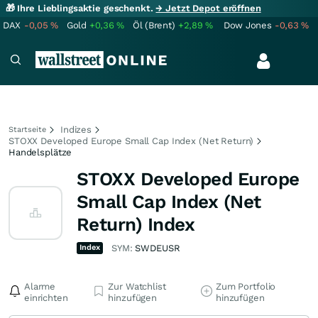
🎁 Ihre Lieblingsaktie geschenkt.
→ Jetzt Depot eröffnen
DAX
-0,05
%
Gold
+0,36
%
Öl (Brent)
+2,89
%
Dow Jones
-0,63
%
Indizes
Startseite
STOXX Developed Europe Small Cap Index (Net Return)
Handelsplätze
STOXX Developed Europe
Small Cap Index (Net
Return) Index
Index
SYM:
SWDEUSR
Alarme
Zur Watchlist
Zum Portfolio
einrichten
hinzufügen
hinzufügen