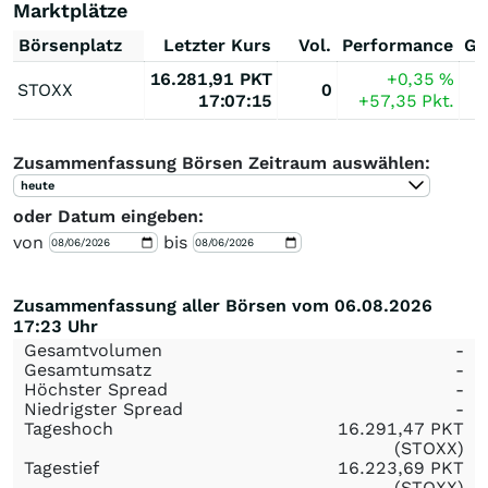
Marktplätze
Börsenplatz
Letzter Kurs
Vol.
Performance
Ge
16.281,91
PKT
+0,35
%
STOXX
0
17:07:15
+57,35
Pkt.
Zusammenfassung Börsen Zeitraum auswählen:
heute
oder Datum eingeben:
von
bis
Zusammenfassung aller Börsen vom 06.08.2026
17:23 Uhr
Gesamtvolumen
-
Gesamtumsatz
-
Höchster Spread
-
Niedrigster Spread
-
Tageshoch
16.291,47
PKT
(STOXX)
Tagestief
16.223,69
PKT
(STOXX)