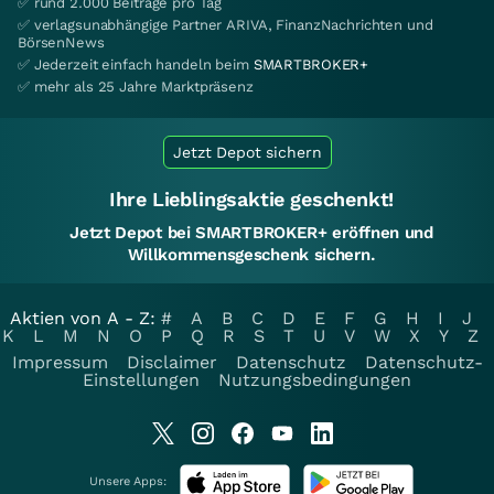
✅ rund 2.000 Beiträge pro Tag
✅ verlagsunabhängige Partner ARIVA, FinanzNachrichten und
BörsenNews
✅ Jederzeit einfach handeln beim
SMARTBROKER+
✅ mehr als 25 Jahre Marktpräsenz
Jetzt Depot sichern
Ihre Lieblingsaktie geschenkt!
Jetzt Depot bei SMARTBROKER+ eröffnen und
Willkommensgeschenk sichern.
Aktien von A - Z:
#
A
B
C
D
E
F
G
H
I
J
K
L
M
N
O
P
Q
R
S
T
U
V
W
X
Y
Z
Impressum
Disclaimer
Datenschutz
Datenschutz-
Einstellungen
Nutzungsbedingungen
Unsere Apps: