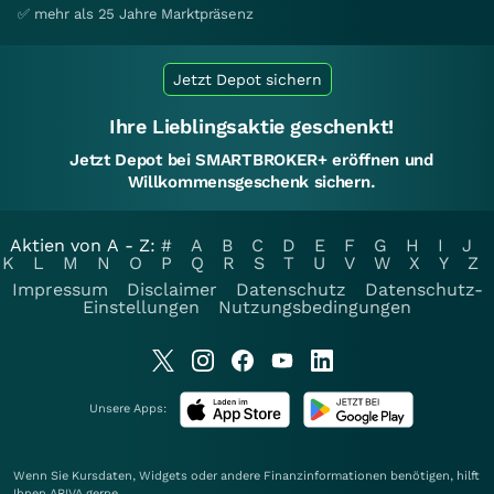
✅ mehr als 25 Jahre Marktpräsenz
Jetzt Depot sichern
Ihre Lieblingsaktie geschenkt!
Jetzt Depot bei SMARTBROKER+ eröffnen und
Willkommensgeschenk sichern.
Aktien von A - Z:
#
A
B
C
D
E
F
G
H
I
J
K
L
M
N
O
P
Q
R
S
T
U
V
W
X
Y
Z
Impressum
Disclaimer
Datenschutz
Datenschutz-
Einstellungen
Nutzungsbedingungen
Unsere Apps:
Wenn Sie Kursdaten, Widgets oder andere Finanzinformationen benötigen, hilft
Ihnen
ARIVA
gerne.