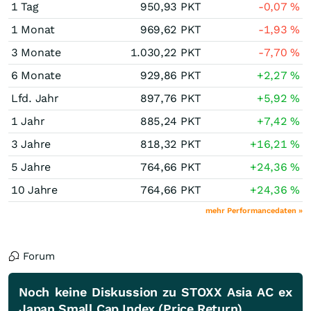
1 Tag
950,93
PKT
-0,07
%
1 Monat
969,62
PKT
-1,93
%
3 Monate
1.030,22
PKT
-7,70
%
6 Monate
929,86
PKT
+2,27
%
Lfd. Jahr
897,76
PKT
+5,92
%
1 Jahr
885,24
PKT
+7,42
%
3 Jahre
818,32
PKT
+16,21
%
5 Jahre
764,66
PKT
+24,36
%
10 Jahre
764,66
PKT
+24,36
%
mehr Performancedaten »
Forum
Noch keine Diskussion zu STOXX Asia AC ex
Japan Small Cap Index (Price Return)