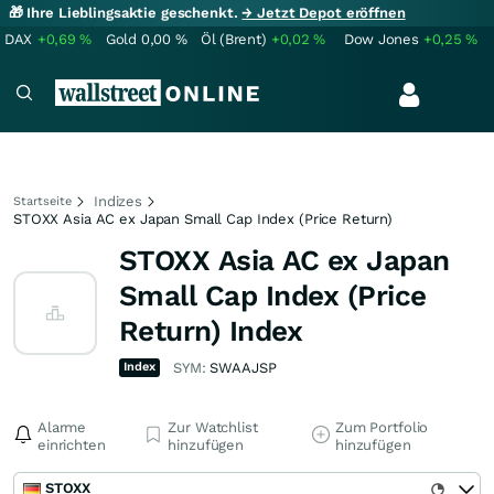
🎁 Ihre Lieblingsaktie geschenkt.
→ Jetzt Depot eröffnen
DAX
+0,69
%
Gold
0,00
%
Öl (Brent)
+0,02
%
Dow Jones
+0,25
%
Indizes
Startseite
STOXX Asia AC ex Japan Small Cap Index (Price Return)
STOXX Asia AC ex Japan
Small Cap Index (Price
Return) Index
Index
SYM:
SWAAJSP
Alarme
Zur Watchlist
Zum Portfolio
einrichten
hinzufügen
hinzufügen
STOXX