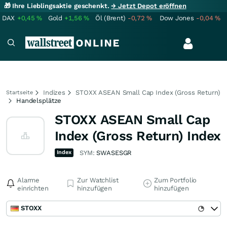
🎁 Ihre Lieblingsaktie geschenkt.
→ Jetzt Depot eröffnen
DAX
+0,45
%
Gold
+1,56
%
Öl (Brent)
-0,72
%
Dow Jones
-0,04
%
Indizes
STOXX ASEAN Small Cap Index (Gross Return)
Startseite
Handelsplätze
STOXX ASEAN Small Cap
Index (Gross Return) Index
Index
SYM:
SWASESGR
Alarme
Zur Watchlist
Zum Portfolio
einrichten
hinzufügen
hinzufügen
STOXX