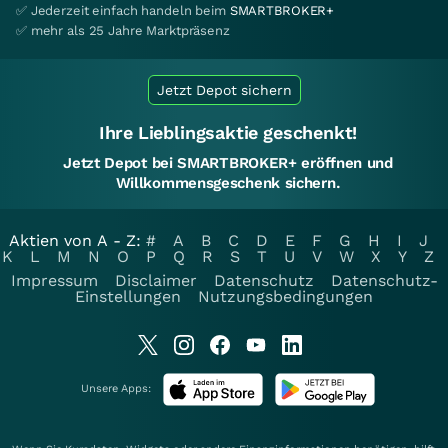
✅ Jederzeit einfach handeln beim
SMARTBROKER+
✅ mehr als 25 Jahre Marktpräsenz
Jetzt Depot sichern
Ihre Lieblingsaktie geschenkt!
Jetzt Depot bei SMARTBROKER+ eröffnen und
Willkommensgeschenk sichern.
Aktien von A - Z:
#
A
B
C
D
E
F
G
H
I
J
K
L
M
N
O
P
Q
R
S
T
U
V
W
X
Y
Z
Impressum
Disclaimer
Datenschutz
Datenschutz-
Einstellungen
Nutzungsbedingungen
Unsere Apps: