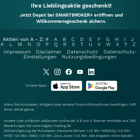
Ihre Lieblingsaktie geschenkt!
Jetzt Depot bei SMARTBROKER+ eröffnen und
Willkommensgeschenk sichern.
Aktien von A - Z:
#
A
B
C
D
E
F
G
H
I
J
K
L
M
N
O
P
Q
R
S
T
U
V
W
X
Y
Z
Impressum
Disclaimer
Datenschutz
Datenschutz-
Einstellungen
Nutzungsbedingungen
Unsere Apps:
Wenn Sie Kursdaten, Widgets oder andere Finanzinformationen benötigen, hilft
Ihnen
ARIVA
gerne.
Unsere User schätzen wallstreet-online.de: 4.8 von 5 Sternen ermittelt aus 285
Bewertungen bei www.kagels-trading.de
Zeitverzögerung der Kursdaten: Deutsche Börsen +15 Min. NASDAQ +15 Min.
NYSE +20 Min. AMEX +20 Min. Dow Jones +15 Min. Alle Angaben ohne Gewähr.