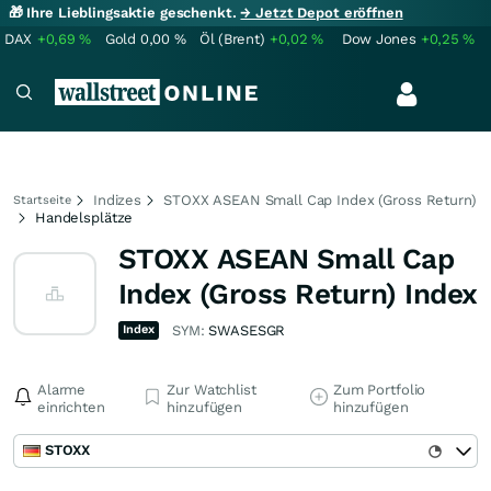
🎁 Ihre Lieblingsaktie geschenkt.
→ Jetzt Depot eröffnen
DAX
+0,69
%
Gold
0,00
%
Öl (Brent)
+0,02
%
Dow Jones
+0,25
%
Indizes
STOXX ASEAN Small Cap Index (Gross Return)
Startseite
Handelsplätze
STOXX ASEAN Small Cap
Index (Gross Return) Index
Index
SYM:
SWASESGR
Alarme
Zur Watchlist
Zum Portfolio
einrichten
hinzufügen
hinzufügen
STOXX