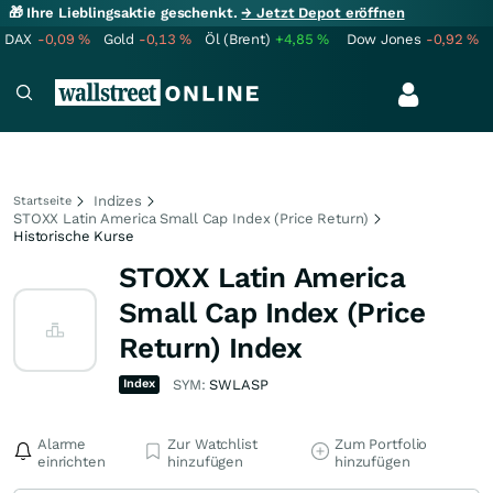
🎁 Ihre Lieblingsaktie geschenkt.
→ Jetzt Depot eröffnen
DAX
-0,09
%
Gold
-0,13
%
Öl (Brent)
+4,85
%
Dow Jones
-0,92
%
Indizes
Startseite
STOXX Latin America Small Cap Index (Price Return)
Historische Kurse
STOXX Latin America
Small Cap Index (Price
Return) Index
Index
SYM:
SWLASP
Alarme
Zur Watchlist
Zum Portfolio
einrichten
hinzufügen
hinzufügen