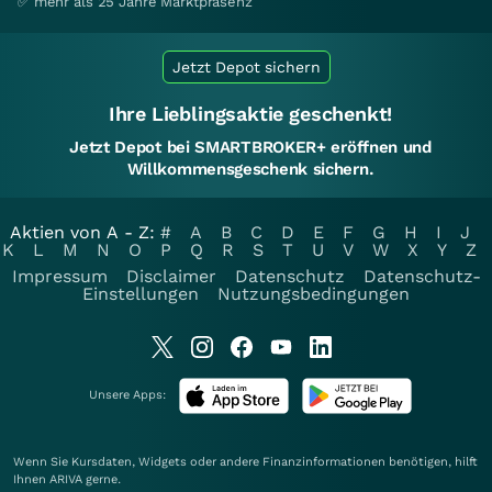
✅ mehr als 25 Jahre Marktpräsenz
Jetzt Depot sichern
Ihre Lieblingsaktie geschenkt!
Jetzt Depot bei SMARTBROKER+ eröffnen und
Willkommensgeschenk sichern.
Aktien von A - Z:
#
A
B
C
D
E
F
G
H
I
J
K
L
M
N
O
P
Q
R
S
T
U
V
W
X
Y
Z
Impressum
Disclaimer
Datenschutz
Datenschutz-
Einstellungen
Nutzungsbedingungen
Unsere Apps:
Wenn Sie Kursdaten, Widgets oder andere Finanzinformationen benötigen, hilft
Ihnen
ARIVA
gerne.