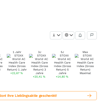
1 Jahr
3J
5J
Max
+22,67
%
+20,41
%
+14,80
%
! Ihre Lieblingsaktie geschenkt!