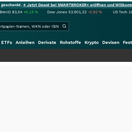
ie geschenkt.
→ Jetzt Depot bei SMARTBROKER+ eröffnen und Willkom
(Brent)
83,54
+5,15
%
Dow Jones
53.901,32
-0,92
%
US Tech 1
ETFs
Anleihen
Derivate
Rohstoffe
Krypto
Devisen
Fest
+++