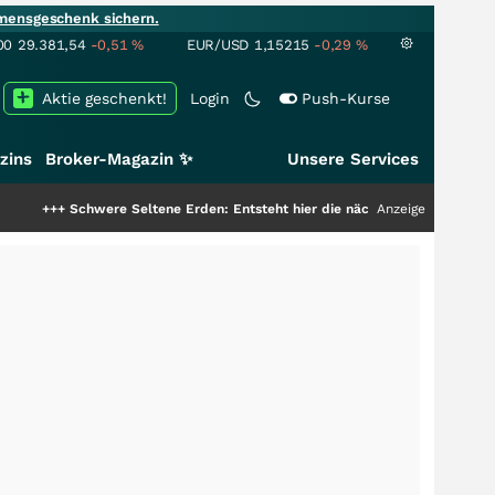
mensgeschenk sichern.
00
29.381,54
-0,51
%
EUR/USD
1,15215
-0,29
%
Aktie geschenkt!
Login
Push-Kurse
zins
Broker-Magazin ✨
Unsere Services
Schwere Seltene Erden: Entsteht hier die nächste Milliardenstory?
Anzeige
+++