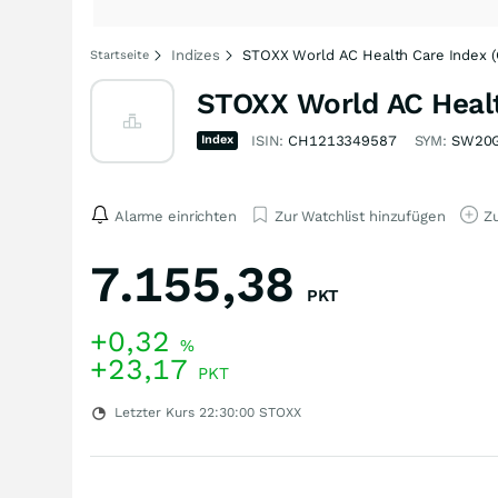
Indizes
STOXX World AC Health Care Index (
Startseite
STOXX World AC Healt
Index
ISIN:
CH1213349587
SYM:
SW20
Alarme einrichten
Zur Watchlist hinzufügen
Zu
7.155,38
PKT
+0,32
%
+23,17
PKT
Letzter Kurs
22:30:00
STOXX