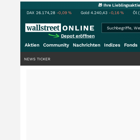
🎁 Ihre Lieblingsakt
DAX
26.174,28
-0,09
%
Gold
4.240,43
-0,16
%
Öl 
Depot eröffnen
Aktien
Community
Nachrichten
Indizes
Fonds
NEWS TICKER