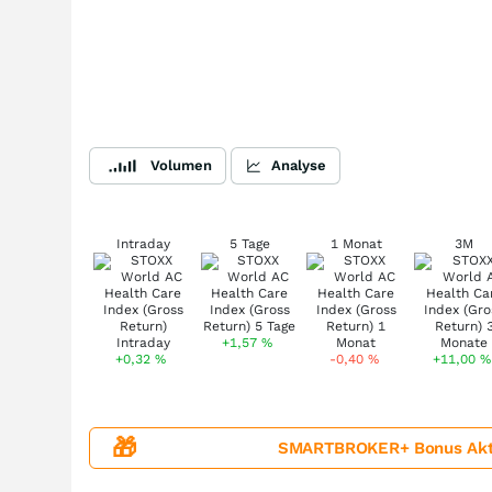
Volumen
Analyse
Intraday
5 Tage
1 Monat
3M
+1,57
%
+0,32
%
-0,40
%
+11,00
%
🎁
SMARTBROKER+ Bonus Aktion