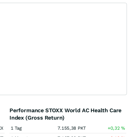
Performance STOXX World AC Health Care
Index (Gross Return)
XX
1 Tag
7.155,38
PKT
+0,32
%