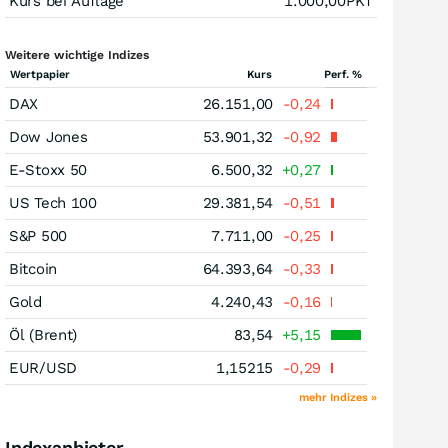
Kurs bei Auflage
1.000,00
PKT
Weitere wichtige Indizes
Wertpapier
Kurs
Perf. %
DAX
26.151,00
-0,24
Dow Jones
53.901,32
-0,92
E-Stoxx 50
6.500,32
+0,27
US Tech 100
29.381,54
-0,51
S&P 500
7.711,00
-0,25
Bitcoin
64.393,64
-0,33
Gold
4.240,43
-0,16
Öl (Brent)
83,54
+5,15
EUR/USD
1,15215
-0,29
mehr Indizes »
Indexanbieter