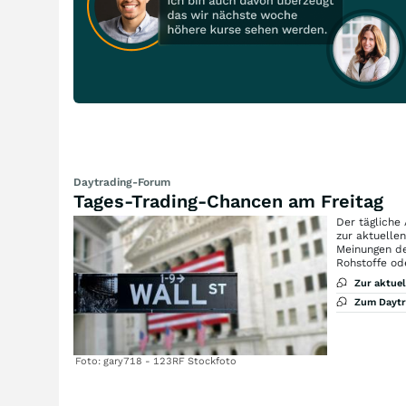
Daytrading-Forum
Tages-Trading-Chancen am Freitag
Der tägliche
zur aktuelle
Meinungen de
Rohstoffe od
Zur aktue
Zum Dayt
Foto: gary718 - 123RF Stockfoto