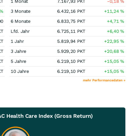
KT
1 Monat
7.167,93
PKT
-0,18
%
%
3 Monate
6.432,16
PKT
+11,24
%
00
6 Monate
6.833,75
PKT
+4,71
%
KT
Lfd. Jahr
6.725,11
PKT
+6,40
%
KT
1 Jahr
5.819,94
PKT
+22,95
%
KT
3 Jahre
5.929,20
PKT
+20,68
%
KT
5 Jahre
6.219,10
PKT
+15,05
%
KT
10 Jahre
6.219,10
PKT
+15,05
%
mehr Performancedaten »
C Health Care Index (Gross Return)