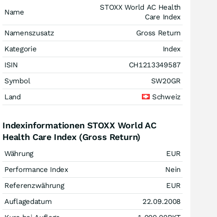
STOXX World AC Health
Name
Care Index
Namenszusatz
Gross Return
Kategorie
Index
ISIN
CH1213349587
Symbol
SW20GR
Land
Schweiz
Indexinformationen STOXX World AC
Health Care Index (Gross Return)
Währung
EUR
Performance Index
Nein
Referenzwährung
EUR
Auflagedatum
22.09.2008