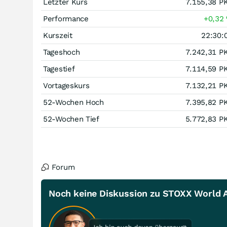
Letzter Kurs
7.155,38
P
Performance
+0,32
Kurszeit
22:30:
Tageshoch
7.242,31
P
Tagestief
7.114,59
P
Vortageskurs
7.132,21
P
52-Wochen Hoch
7.395,82
P
52-Wochen Tief
5.772,83
P
Forum
Noch keine Diskussion zu STOXX World A