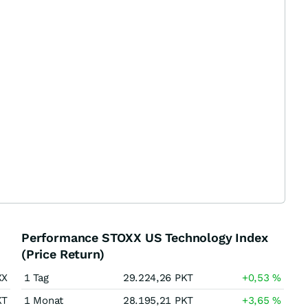
Performance STOXX US Technology Index
(Price Return)
XX
1 Tag
29.224,26
PKT
+0,53
%
KT
1 Monat
28.195,21
PKT
+3,65
%