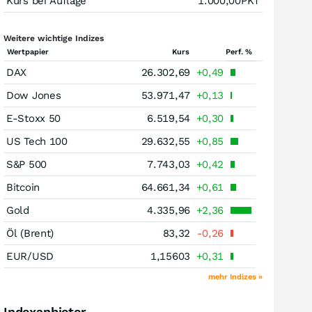
Kurs bei Auflage
1.000,00
PKT
Weitere wichtige Indizes
Wertpapier
Kurs
Perf. %
DAX
26.302,69
+0,49
Dow Jones
53.971,47
+0,13
E-Stoxx 50
6.519,54
+0,30
US Tech 100
29.632,55
+0,85
S&P 500
7.743,03
+0,42
Bitcoin
64.661,34
+0,61
Gold
4.335,96
+2,36
Öl (Brent)
83,32
-0,26
EUR/USD
1,15603
+0,31
mehr Indizes »
Indexanbieter