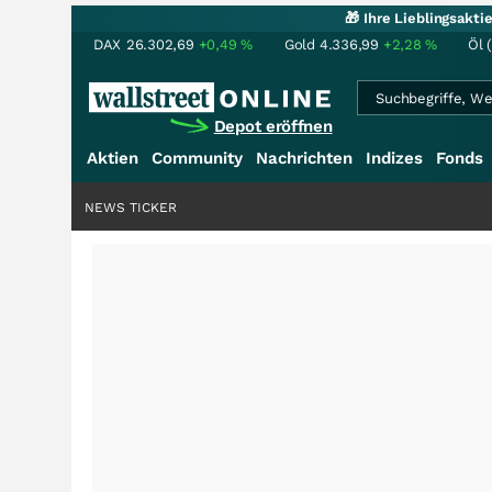
🎁 Ihre Lieblingsakt
DAX
26.302,69
+0,49
%
Gold
4.336,99
+2,28
%
Öl 
Depot eröffnen
Aktien
Community
Nachrichten
Indizes
Fonds
NEWS TICKER