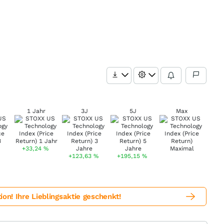
1 Jahr
3J
5J
Max
+33,24
%
+123,63
%
+195,15
%
! Ihre Lieblingsaktie geschenkt!