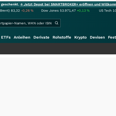
ie geschenkt.
→ Jetzt Depot bei SMARTBROKER+ eröffnen und Willkom
(Brent)
83,32
-0,26
%
Dow Jones
53.971,47
+0,13
%
US Tech 1
ETFs
Anleihen
Derivate
Rohstoffe
Krypto
Devisen
Fest
+++
S