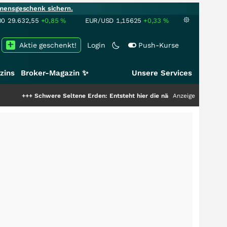
mensgeschenk sichern.
00
29.632,55
+0,85
%
EUR/USD
1,15625
+0,33
%
Aktie geschenkt!
Login
Push-Kurse
zins
Broker-Magazin ✨
Unsere Services
chwere Seltene Erden: Entsteht hier die nächste Milliardenstory?
Anzeige
+++