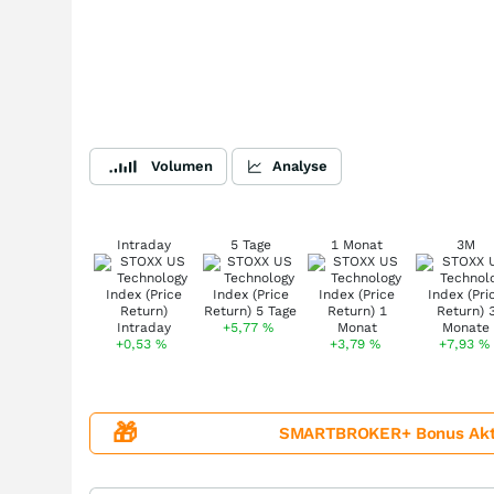
Volumen
Analyse
Intraday
5 Tage
1 Monat
3M
+5,77
%
+0,53
%
+3,79
%
+7,93
%
🎁
SMARTBROKER+ Bonus Aktion