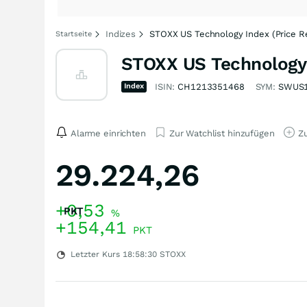
Indizes
STOXX US Technology Index (Price R
Startseite
STOXX US Technology 
Index
ISIN:
CH1213351468
SYM:
SWUS
Alarme einrichten
Zur Watchlist hinzufügen
Zu
29.224,26
+0,53
PKT
%
+154,41
PKT
Letzter Kurs
18:58:30
STOXX