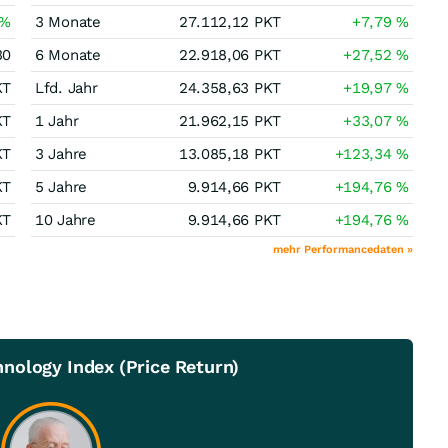
%
3 Monate
27.112,12
PKT
+7,79
%
30
6 Monate
22.918,06
PKT
+27,52
%
KT
Lfd. Jahr
24.358,63
PKT
+19,97
%
KT
1 Jahr
21.962,15
PKT
+33,07
%
KT
3 Jahre
13.085,18
PKT
+123,34
%
KT
5 Jahre
9.914,66
PKT
+194,76
%
KT
10 Jahre
9.914,66
PKT
+194,76
%
mehr Performancedaten »
nology Index (Price Return)