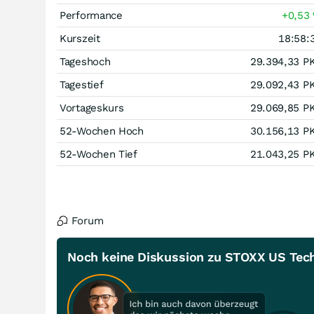
Performance
+0,53
Kurszeit
18:58:
Tageshoch
29.394,33
P
Tagestief
29.092,43
P
Vortageskurs
29.069,85
P
52-Wochen Hoch
30.156,13
P
52-Wochen Tief
21.043,25
P
Forum
Noch keine Diskussion zu STOXX US Tech