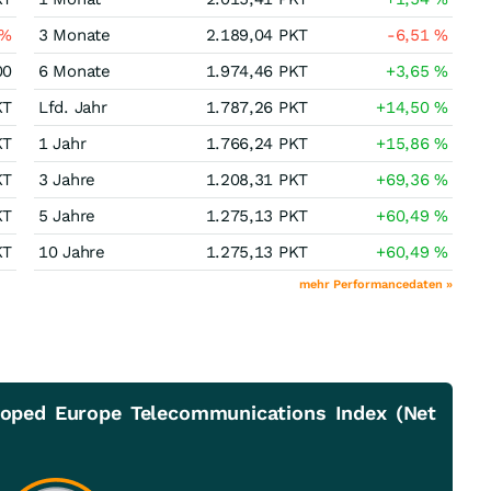
%
3 Monate
2.189,04
PKT
-6,51
%
00
6 Monate
1.974,46
PKT
+3,65
%
KT
Lfd. Jahr
1.787,26
PKT
+14,50
%
KT
1 Jahr
1.766,24
PKT
+15,86
%
KT
3 Jahre
1.208,31
PKT
+69,36
%
KT
5 Jahre
1.275,13
PKT
+60,49
%
KT
10 Jahre
1.275,13
PKT
+60,49
%
mehr Performancedaten »
oped Europe Telecommunications Index (Net