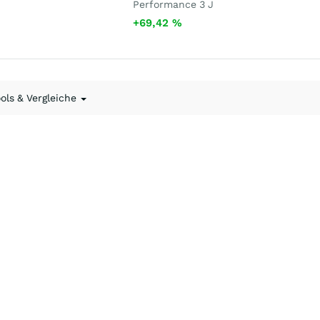
Performance 3 J
+69,42
%
ools & Vergleiche