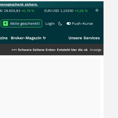
mensgeschenk sichern.
00
29.605,83
+0,76
%
EUR/USD
1,15550
+0,26
%
Aktie geschenkt!
Login
Push-Kurse
zins
Broker-Magazin ✨
Unsere Services
hwere Seltene Erden: Entsteht hier die nächste Milliardenstory?
Anzeige
+++