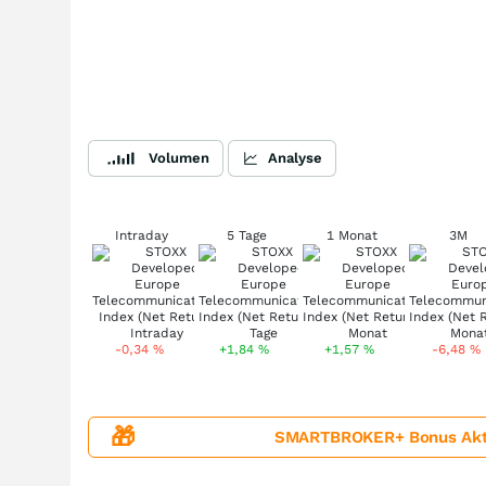
Volumen
Analyse
Intraday
5 Tage
1 Monat
3M
-0,34
%
+1,84
%
+1,57
%
-6,48
%
🎁
SMARTBROKER+ Bonus Aktion