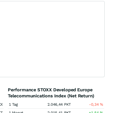
Performance STOXX Developed Europe
Telecommunications Index (Net Return)
XX
1 Tag
2.046,44
PKT
-0,34
%
KT
1 Monat
2.015,41
PKT
+1,54
%