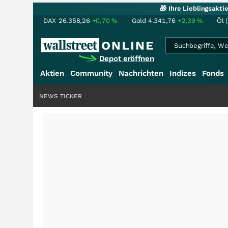
🎁 Ihre Lieblingsakt
DAX
26.358,26
+0,70
%
Gold
4.341,76
+2,39
%
Öl 
Depot eröffnen
Aktien
Community
Nachrichten
Indizes
Fonds
NEWS TICKER