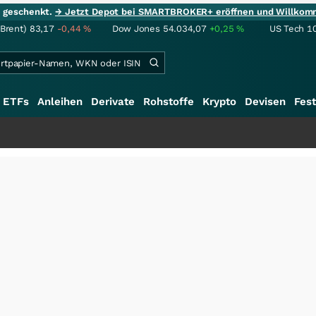
ie geschenkt.
→ Jetzt Depot bei SMARTBROKER+ eröffnen und Willkom
(Brent)
83,17
-0,44
%
Dow Jones
54.034,07
+0,25
%
US Tech 1
ETFs
Anleihen
Derivate
Rohstoffe
Krypto
Devisen
Fest
+++
Sc