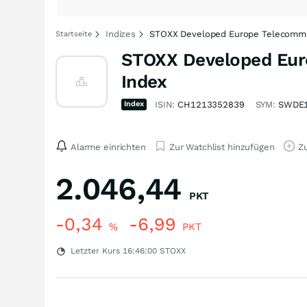
Indizes
STOXX Developed Europe Telecommun
Startseite
STOXX Developed Euro
Index
Index
ISIN:
CH1213352839
SYM:
SWDE
Alarme einrichten
Zur Watchlist hinzufügen
Zu
2.046,44
PKT
-0,34
-6,99
%
PKT
Letzter Kurs
16:46:00
STOXX