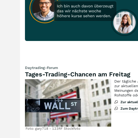
Daytrading-Forum
Tages-Trading-Chancen am Freitag
Der tägliche
zur aktuelle
Meinungen de
Rohstoffe od
Zur aktue
Zum Dayt
Foto: gary718 - 123RF Stockfoto