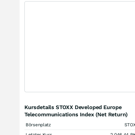
Kursdetails STOXX Developed Europe
Telecommunications Index (Net Return)
Börsenplatz
STO
Letzter Kurs
2.046,44
P