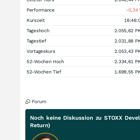
Performance
-0,34
Kurszeit
16:46:
Tageshoch
2.055,62
P
Tagestief
2.031,88
P
Vortageskurs
2.053,43
P
52-Wochen Hoch
2.334,61
P
52-Wochen Tief
1.699,55
P
Forum
Noch keine Diskussion zu STOXX Devel
Return)