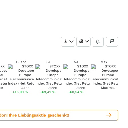
1 Jahr
3J
5J
Max
+15,90
%
+69,42
%
+60,54
%
! Ihre Lieblingsaktie geschenkt!