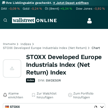
🎁 Ihre Lieblingsaktie geschenkt.
→ Jetzt Depot eröffnen
DAX
-0,09
%
Gold
-0,24
%
Öl (Brent)
+5,34
%
Dow Jones
-0,92
%
Indizes
Startseite
STOXX Developed Europe Industrials Index (Net Return)
Chart
STOXX Developed Europe
Industrials Index (Net
Return) Index
Index
SYM:
SWDE50R
Alarme
Zur Watchlist
Zum Portfolio
einrichten
hinzufügen
hinzufügen
STOXX