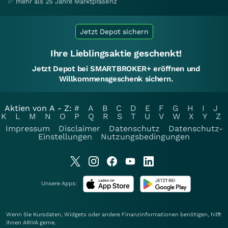
✅ mehr als 25 Jahre Marktpräsenz
Jetzt Depot sichern
Ihre Lieblingsaktie geschenkt!
Jetzt Depot bei SMARTBROKER+ eröffnen und
Willkommensgeschenk sichern.
Aktien von A - Z:
#
A
B
C
D
E
F
G
H
I
J
K
L
M
N
O
P
Q
R
S
T
U
V
W
X
Y
Z
Impressum
Disclaimer
Datenschutz
Datenschutz-
Einstellungen
Nutzungsbedingungen
Unsere Apps:
Wenn Sie Kursdaten, Widgets oder andere Finanzinformationen benötigen, hilft
Ihnen
ARIVA
gerne.