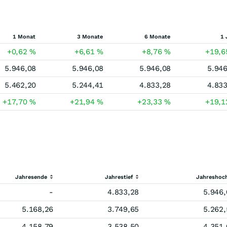
1 Monat
3 Monate
6 Monate
1 
+0,62
%
+6,61
%
+8,76
%
+19,
5.946,08
5.946,08
5.946,08
5.946
5.462,20
5.244,41
4.833,28
4.833
+17,70
%
+21,94
%
+23,33
%
+19,
Jahresende
Jahrestief
Jahreshoc
-
4.833,28
5.946,
5.168,26
3.749,65
5.262,
4.158,79
3.538,50
4.351,