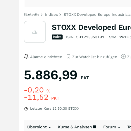
Indizes
STOXX Developed Europe Industrials 
Startseite
STOXX Developed Europ
Index
ISIN:
CH1213353191
SYM:
SWDE
Alarme einrichten
Zur Watchlist hinzufügen
Zu
5.886,99
PKT
-0,20
%
-11,52
PKT
Letzter Kurs
12:50:30
STOXX
Übersicht
Kurse & Analysen
Forum
T