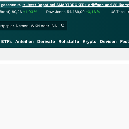
ie geschenkt.
→ Jetzt Depot bei SMARTBROKER+ eröffnen und Willkom
(Brent)
80,26
+1,03
%
Dow Jones
54.489,00
+0,16
%
US Tech 1
ETFs
Anleihen
Derivate
Rohstoffe
Krypto
Devisen
Fest