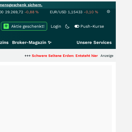
mensgeschenk sichern.
00
29.269,72
-0,88
%
EUR/USD
1,15433
-0,10
%
Aktie geschenkt!
Login
Push-Kurse
zins
Broker-Magazin ✨
Unsere Services
+++
Schwere Seltene Erden: Entsteht hier die nächste Milliardenstory?
Anzeige
+