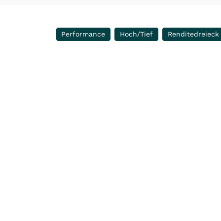
Performance
Hoch/Tief
Renditedreieck