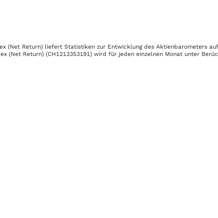
ex (Net Return)
liefert Statistiken zur Entwicklung des Aktienbarometers au
ex (Net Return)
(CH1213353191)
wird für jeden einzelnen Monat unter Berück