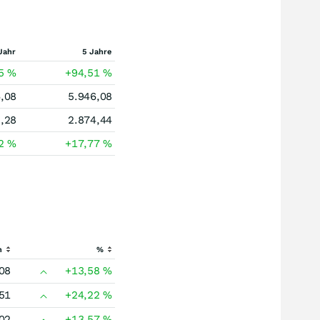
Jahr
5 Jahre
65
%
+94,51
%
,08
5.946,08
,28
2.874,44
12
%
+17,77
%
h
%
08
+13,58
%
51
+24,22
%
02
+13,57
%