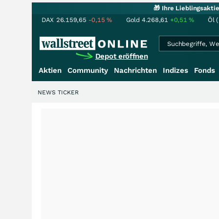
🎁 Ihre Lieblingsakt
DAX
26.159,65
-0,15
%
Gold
4.268,61
+0,51
%
Öl 
Depot eröffnen
Aktien
Community
Nachrichten
Indizes
Fonds
NEWS TICKER