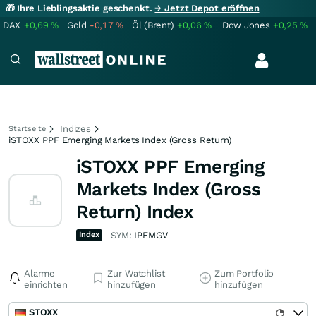
🎁 Ihre Lieblingsaktie geschenkt.
→ Jetzt Depot eröffnen
DAX
+0,69
%
Gold
-0,17
%
Öl (Brent)
+0,06
%
Dow Jones
+0,25
%
Indizes
Startseite
iSTOXX PPF Emerging Markets Index (Gross Return)
iSTOXX PPF Emerging
Markets Index (Gross
Return) Index
Index
SYM:
IPEMGV
Alarme
Zur Watchlist
Zum Portfolio
einrichten
hinzufügen
hinzufügen
STOXX