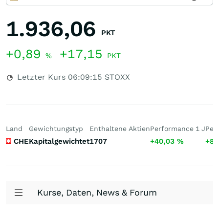
1.936,06
PKT
+0,89
+17,15
%
PKT
Letzter Kurs
06:09:15
STOXX
Land
Gewichtungstyp
Enthaltene Aktien
Performance 1 J
Per
CHE
Kapitalgewichtet
1707
+40,03
%
+84
Kurse, Daten, News & Forum