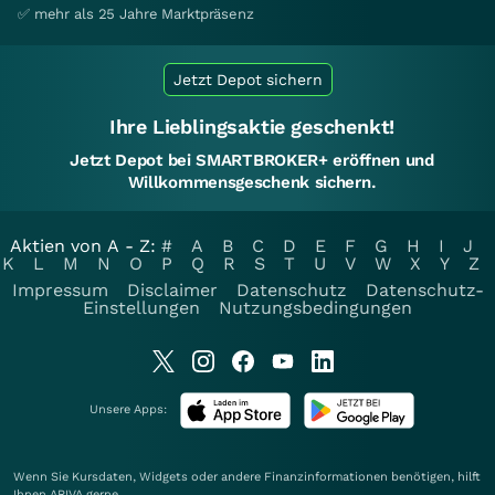
✅ mehr als 25 Jahre Marktpräsenz
Jetzt Depot sichern
Ihre Lieblingsaktie geschenkt!
Jetzt Depot bei SMARTBROKER+ eröffnen und
Willkommensgeschenk sichern.
Aktien von A - Z:
#
A
B
C
D
E
F
G
H
I
J
K
L
M
N
O
P
Q
R
S
T
U
V
W
X
Y
Z
Impressum
Disclaimer
Datenschutz
Datenschutz-
Einstellungen
Nutzungsbedingungen
Unsere Apps:
Wenn Sie Kursdaten, Widgets oder andere Finanzinformationen benötigen, hilft
Ihnen
ARIVA
gerne.