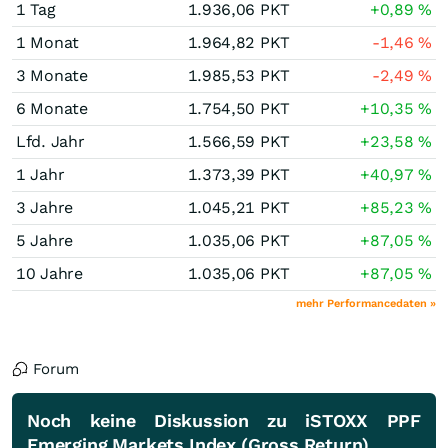
1 Tag
1.936,06
PKT
+0,89
%
1 Monat
1.964,82
PKT
-1,46
%
3 Monate
1.985,53
PKT
-2,49
%
6 Monate
1.754,50
PKT
+10,35
%
Lfd. Jahr
1.566,59
PKT
+23,58
%
1 Jahr
1.373,39
PKT
+40,97
%
3 Jahre
1.045,21
PKT
+85,23
%
5 Jahre
1.035,06
PKT
+87,05
%
10 Jahre
1.035,06
PKT
+87,05
%
mehr Performancedaten »
Forum
Noch keine Diskussion zu iSTOXX PPF
Emerging Markets Index (Gross Return)