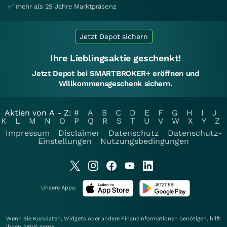
✅ mehr als 25 Jahre Marktpräsenz
Jetzt Depot sichern
Ihre Lieblingsaktie geschenkt!
Jetzt Depot bei SMARTBROKER+ eröffnen und
Willkommensgeschenk sichern.
Aktien von A - Z:
#
A
B
C
D
E
F
G
H
I
J
K
L
M
N
O
P
Q
R
S
T
U
V
W
X
Y
Z
Impressum
Disclaimer
Datenschutz
Datenschutz-
Einstellungen
Nutzungsbedingungen
Unsere Apps:
Wenn Sie Kursdaten, Widgets oder andere Finanzinformationen benötigen, hilft
Ihnen
ARIVA
gerne.