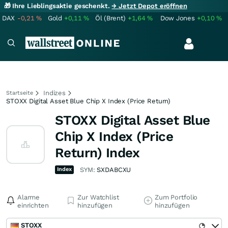
🎁 Ihre Lieblingsaktie geschenkt.
→ Jetzt Depot eröffnen
DAX
-0,21
%
Gold
+0,11
%
Öl (Brent)
+1,64
%
Dow Jones
+0,10
%
Indizes
Startseite
STOXX Digital Asset Blue Chip X Index (Price Return)
STOXX Digital Asset Blue
Chip X Index (Price
Return) Index
Index
SYM:
SXDABCXU
Alarme
Zur Watchlist
Zum Portfolio
einrichten
hinzufügen
hinzufügen
STOXX