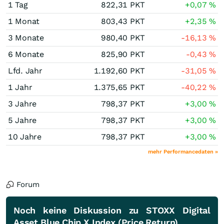
1 Tag
822,31
PKT
+0,07
%
1 Monat
803,43
PKT
+2,35
%
3 Monate
980,40
PKT
-16,13
%
6 Monate
825,90
PKT
-0,43
%
Lfd. Jahr
1.192,60
PKT
-31,05
%
1 Jahr
1.375,65
PKT
-40,22
%
3 Jahre
798,37
PKT
+3,00
%
5 Jahre
798,37
PKT
+3,00
%
10 Jahre
798,37
PKT
+3,00
%
mehr Performancedaten »
Forum
Noch keine Diskussion zu STOXX Digital
Asset Blue Chip X Index (Price Return)