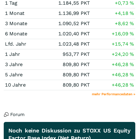
1 Tag
1.184,55
PKT
+0,73
%
1 Monat
1.136,99
PKT
+4,18
%
3 Monate
1.090,52
PKT
+8,62
%
6 Monate
1.020,40
PKT
+16,09
%
Lfd. Jahr
1.023,48
PKT
+15,74
%
1 Jahr
953,77
PKT
+24,20
%
3 Jahre
809,80
PKT
+46,28
%
5 Jahre
809,80
PKT
+46,28
%
10 Jahre
809,80
PKT
+46,28
%
mehr Performancedaten »
Forum
Noch keine Diskussion zu STOXX US Equity
Factor Base Index (Net Return)