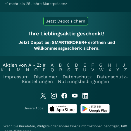
✅ mehr als 25 Jahre Marktpräsenz
Jetzt Depot sichern
Ihre Lieblingsaktie geschenkt!
Jetzt Depot bei SMARTBROKER+ eröffnen und
Willkommensgeschenk sichern.
Aktien von A - Z:
#
A
B
C
D
E
F
G
H
I
J
K
L
M
N
O
P
Q
R
S
T
U
V
W
X
Y
Z
Impressum
Disclaimer
Datenschutz
Datenschutz-
Einstellungen
Nutzungsbedingungen
Unsere Apps:
Wenn Sie Kursdaten, Widgets oder andere Finanzinformationen benötigen, hilft
Ihnen
ARIVA
gerne.