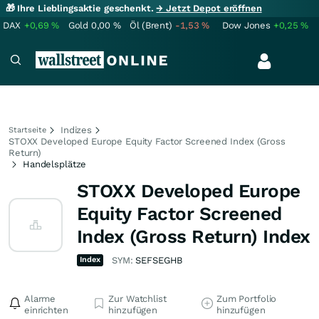
🎁 Ihre Lieblingsaktie geschenkt.
→ Jetzt Depot eröffnen
DAX
+0,69
%
Gold
0,00
%
Öl (Brent)
-1,53
%
Dow Jones
+0,25
%
Indizes
Startseite
STOXX Developed Europe Equity Factor Screened Index (Gross
Return)
Handelsplätze
STOXX Developed Europe
Equity Factor Screened
Index (Gross Return) Index
Index
SYM:
SEFSEGHB
Alarme
Zur Watchlist
Zum Portfolio
einrichten
hinzufügen
hinzufügen