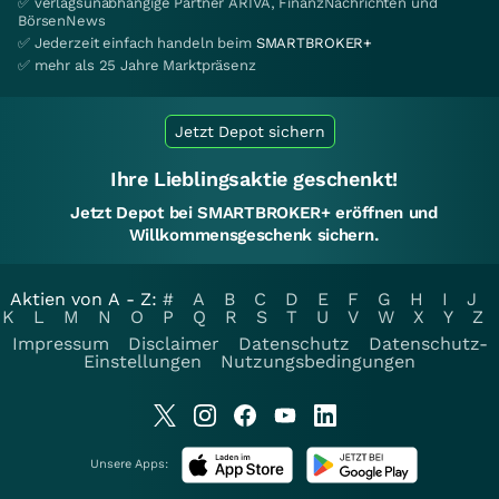
✅ verlagsunabhängige Partner ARIVA, FinanzNachrichten und
BörsenNews
✅ Jederzeit einfach handeln beim
SMARTBROKER+
✅ mehr als 25 Jahre Marktpräsenz
Jetzt Depot sichern
Ihre Lieblingsaktie geschenkt!
Jetzt Depot bei SMARTBROKER+ eröffnen und
Willkommensgeschenk sichern.
Aktien von A - Z:
#
A
B
C
D
E
F
G
H
I
J
K
L
M
N
O
P
Q
R
S
T
U
V
W
X
Y
Z
Impressum
Disclaimer
Datenschutz
Datenschutz-
Einstellungen
Nutzungsbedingungen
Unsere Apps: