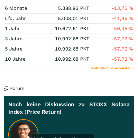
6 Monate
5.388,93
PKT
-13,75
%
Lfd. Jahr
8.008,01
PKT
-41,96
%
1 Jahr
10.672,51
PKT
-56,45
%
3 Jahre
10.992,68
PKT
-57,72
%
5 Jahre
10.992,68
PKT
-57,72
%
10 Jahre
10.992,68
PKT
-57,72
%
mehr Performancedaten »
Forum
Noch keine Diskussion zu STOXX Solana
Index (Price Return)