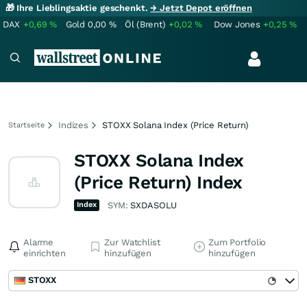
🎁 Ihre Lieblingsaktie geschenkt.
→ Jetzt Depot eröffnen
DAX
+0,69
%
Gold
0,00
%
Öl (Brent)
+0,02
%
Dow Jones
+0,25
%
Indizes
STOXX Solana Index (Price Return)
Startseite
STOXX Solana Index
(Price Return) Index
Index
SYM:
SXDASOLU
Alarme
Zur Watchlist
Zum Portfolio
einrichten
hinzufügen
hinzufügen
STOXX