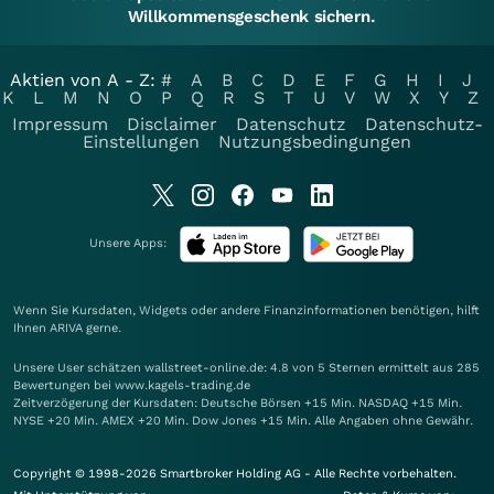
Willkommensgeschenk sichern.
Aktien von A - Z:
#
A
B
C
D
E
F
G
H
I
J
K
L
M
N
O
P
Q
R
S
T
U
V
W
X
Y
Z
Impressum
Disclaimer
Datenschutz
Datenschutz-
Einstellungen
Nutzungsbedingungen
Unsere Apps:
Wenn Sie Kursdaten, Widgets oder andere Finanzinformationen benötigen, hilft
Ihnen
ARIVA
gerne.
Unsere User schätzen wallstreet-online.de: 4.8 von 5 Sternen ermittelt aus 285
Bewertungen bei www.kagels-trading.de
Zeitverzögerung der Kursdaten: Deutsche Börsen +15 Min. NASDAQ +15 Min.
NYSE +20 Min. AMEX +20 Min. Dow Jones +15 Min. Alle Angaben ohne Gewähr.
Copyright © 1998-2026 Smartbroker Holding AG - Alle Rechte vorbehalten.