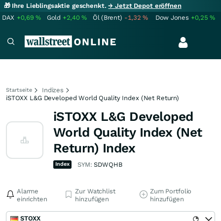
🎁 Ihre Lieblingsaktie geschenkt.
→ Jetzt Depot eröffnen
DAX
+0,69
%
Gold
+2,40
%
Öl (Brent)
-1,32
%
Dow Jones
+0,25
%
Indizes
Startseite
iSTOXX L&G Developed World Quality Index (Net Return)
iSTOXX L&G Developed
World Quality Index (Net
Return) Index
Index
SYM:
SDWQHB
Alarme
Zur Watchlist
Zum Portfolio
einrichten
hinzufügen
hinzufügen
STOXX