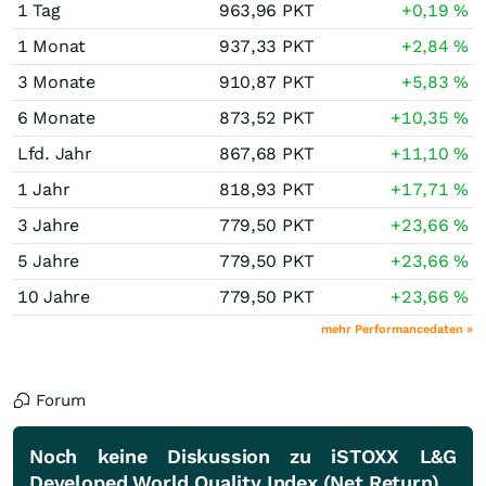
1 Tag
963,96
PKT
+0,19
%
1 Monat
937,33
PKT
+2,84
%
3 Monate
910,87
PKT
+5,83
%
6 Monate
873,52
PKT
+10,35
%
Lfd. Jahr
867,68
PKT
+11,10
%
1 Jahr
818,93
PKT
+17,71
%
3 Jahre
779,50
PKT
+23,66
%
5 Jahre
779,50
PKT
+23,66
%
10 Jahre
779,50
PKT
+23,66
%
mehr Performancedaten »
Forum
Noch keine Diskussion zu iSTOXX L&G
Developed World Quality Index (Net Return)