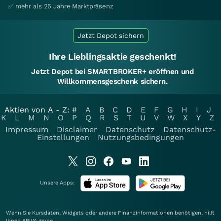
✅ mehr als 25 Jahre Marktpräsenz
Jetzt Depot sichern
Ihre Lieblingsaktie geschenkt!
Jetzt Depot bei SMARTBROKER+ eröffnen und
Willkommensgeschenk sichern.
Aktien von A - Z:
#
A
B
C
D
E
F
G
H
I
J
K
L
M
N
O
P
Q
R
S
T
U
V
W
X
Y
Z
Impressum
Disclaimer
Datenschutz
Datenschutz-
Einstellungen
Nutzungsbedingungen
Unsere Apps:
Wenn Sie Kursdaten, Widgets oder andere Finanzinformationen benötigen, hilft
Ihnen
ARIVA
gerne.