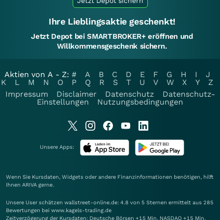
Jetzt Depot sichern
Ihre Lieblingsaktie geschenkt!
Jetzt Depot bei SMARTBROKER+ eröffnen und
Willkommensgeschenk sichern.
Aktien von A - Z:
#
A
B
C
D
E
F
G
H
I
J
K
L
M
N
O
P
Q
R
S
T
U
V
W
X
Y
Z
Impressum
Disclaimer
Datenschutz
Datenschutz-
Einstellungen
Nutzungsbedingungen
Unsere Apps:
Wenn Sie Kursdaten, Widgets oder andere Finanzinformationen benötigen, hilft
Ihnen
ARIVA
gerne.
Unsere User schätzen wallstreet-online.de: 4.8 von 5 Sternen ermittelt aus 285
Bewertungen bei www.kagels-trading.de
Zeitverzögerung der Kursdaten: Deutsche Börsen +15 Min. NASDAQ +15 Min.