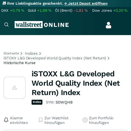
🎁 Ihre Lieblingsaktie geschenkt.
→ Jetzt Depot eröffnen
DAX
+0,79
%
Gold
+1,99
%
Öl (Brent)
-1,81
%
Dow Jones
+0,20
%
Indizes
Startseite
iSTOXX L&G Developed World Quality Index (Net Return)
Historische Kurse
iSTOXX L&G Developed
World Quality Index (Net
Return) Index
Index
SYM:
SDWQHB
Alarme
Zur Watchlist
Zum Portfolio
einrichten
hinzufügen
hinzufügen