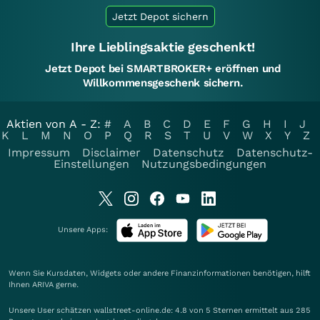
Jetzt Depot sichern
Ihre Lieblingsaktie geschenkt!
Jetzt Depot bei SMARTBROKER+ eröffnen und
Willkommensgeschenk sichern.
Aktien von A - Z:
#
A
B
C
D
E
F
G
H
I
J
K
L
M
N
O
P
Q
R
S
T
U
V
W
X
Y
Z
Impressum
Disclaimer
Datenschutz
Datenschutz-
Einstellungen
Nutzungsbedingungen
Unsere Apps:
Wenn Sie Kursdaten, Widgets oder andere Finanzinformationen benötigen, hilft
Ihnen
ARIVA
gerne.
Unsere User schätzen wallstreet-online.de: 4.8 von 5 Sternen ermittelt aus 285