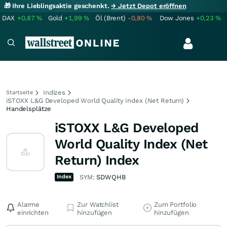
🎁 Ihre Lieblingsaktie geschenkt.
→ Jetzt Depot eröffnen
DAX
+0,87
%
Gold
+1,99
%
Öl (Brent)
-0,80
%
Dow Jones
+0,23
%
Indizes
Startseite
iSTOXX L&G Developed World Quality Index (Net Return)
Handelsplätze
iSTOXX L&G Developed
World Quality Index (Net
Return) Index
Index
SYM:
SDWQHB
Alarme
Zur Watchlist
Zum Portfolio
einrichten
hinzufügen
hinzufügen