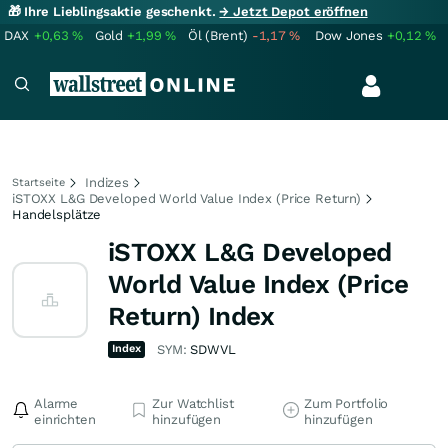
🎁 Ihre Lieblingsaktie geschenkt.
→ Jetzt Depot eröffnen
DAX
+0,63
%
Gold
+1,99
%
Öl (Brent)
-1,17
%
Dow Jones
+0,12
%
Indizes
Startseite
iSTOXX L&G Developed World Value Index (Price Return)
Handelsplätze
iSTOXX L&G Developed
World Value Index (Price
Return) Index
Index
SYM:
SDWVL
Alarme
Zur Watchlist
Zum Portfolio
einrichten
hinzufügen
hinzufügen