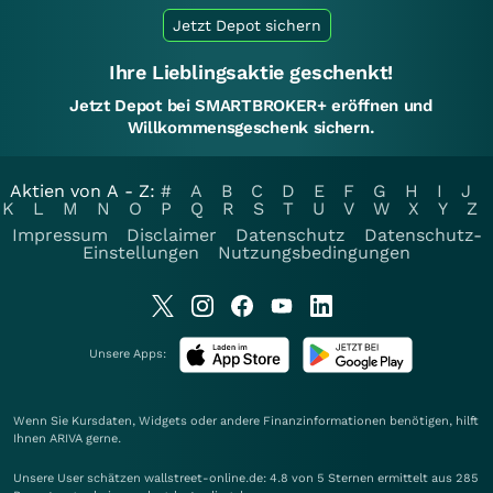
Jetzt Depot sichern
Ihre Lieblingsaktie geschenkt!
Jetzt Depot bei SMARTBROKER+ eröffnen und
Willkommensgeschenk sichern.
Aktien von A - Z:
#
A
B
C
D
E
F
G
H
I
J
K
L
M
N
O
P
Q
R
S
T
U
V
W
X
Y
Z
Impressum
Disclaimer
Datenschutz
Datenschutz-
Einstellungen
Nutzungsbedingungen
Unsere Apps:
Wenn Sie Kursdaten, Widgets oder andere Finanzinformationen benötigen, hilft
Ihnen
ARIVA
gerne.
Unsere User schätzen wallstreet-online.de: 4.8 von 5 Sternen ermittelt aus 285