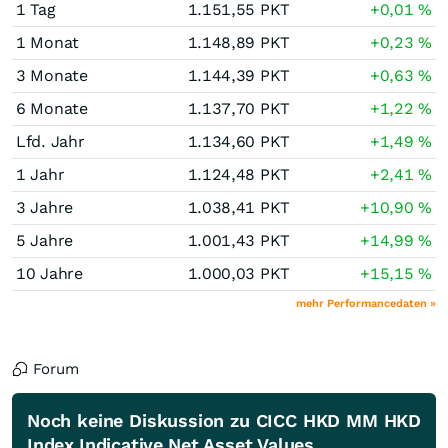
1 Tag
1.151,55
PKT
+0,01
%
1 Monat
1.148,89
PKT
+0,23
%
3 Monate
1.144,39
PKT
+0,63
%
6 Monate
1.137,70
PKT
+1,22
%
Lfd. Jahr
1.134,60
PKT
+1,49
%
1 Jahr
1.124,48
PKT
+2,41
%
3 Jahre
1.038,41
PKT
+10,90
%
5 Jahre
1.001,43
PKT
+14,99
%
10 Jahre
1.000,03
PKT
+15,15
%
mehr Performancedaten »
Forum
Noch keine Diskussion zu CICC HKD MM HKD
Index Indicative Net Asset Values