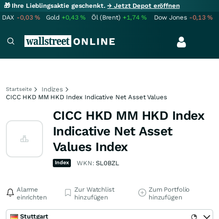
🎁 Ihre Lieblingsaktie geschenkt.
→ Jetzt Depot eröffnen
DAX
-0,03
%
Gold
+0,43
%
Öl (Brent)
+1,74
%
Dow Jones
-0,13
%
Indizes
Startseite
CICC HKD MM HKD Index Indicative Net Asset Values
CICC HKD MM HKD Index
Indicative Net Asset
Values Index
Index
WKN:
SL0BZL
Alarme
Zur Watchlist
Zum Portfolio
einrichten
hinzufügen
hinzufügen
Stuttgart