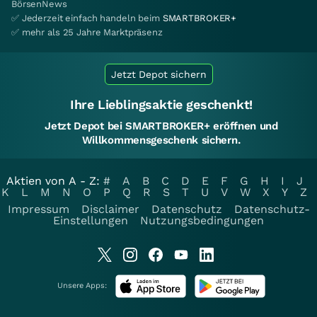
BörsenNews
✅ Jederzeit einfach handeln beim
SMARTBROKER+
✅ mehr als 25 Jahre Marktpräsenz
Jetzt Depot sichern
Ihre Lieblingsaktie geschenkt!
Jetzt Depot bei SMARTBROKER+ eröffnen und
Willkommensgeschenk sichern.
Aktien von A - Z:
#
A
B
C
D
E
F
G
H
I
J
K
L
M
N
O
P
Q
R
S
T
U
V
W
X
Y
Z
Impressum
Disclaimer
Datenschutz
Datenschutz-
Einstellungen
Nutzungsbedingungen
Unsere Apps: