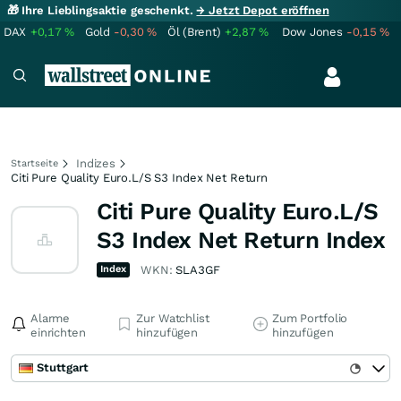
🎁 Ihre Lieblingsaktie geschenkt.
→ Jetzt Depot eröffnen
DAX
+0,17
%
Gold
-0,30
%
Öl (Brent)
+2,87
%
Dow Jones
-0,15
%
Indizes
Startseite
Citi Pure Quality Euro.L/S S3 Index Net Return
Citi Pure Quality Euro.L/S
S3 Index Net Return Index
Index
WKN:
SLA3GF
Alarme
Zur Watchlist
Zum Portfolio
einrichten
hinzufügen
hinzufügen
Stuttgart