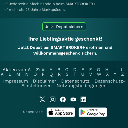
✅ Jederzeit einfach handeln beim
SMARTBROKER+
✅ mehr als 25 Jahre Marktpräsenz
Jetzt Depot sichern
Ihre Lieblingsaktie geschenkt!
Jetzt Depot bei SMARTBROKER+ eröffnen und
Willkommensgeschenk sichern.
Aktien von A - Z:
#
A
B
C
D
E
F
G
H
I
J
K
L
M
N
O
P
Q
R
S
T
U
V
W
X
Y
Z
Impressum
Disclaimer
Datenschutz
Datenschutz-
Einstellungen
Nutzungsbedingungen
Unsere Apps: