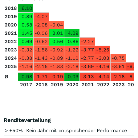
2018
6.10
2019
0.89
-4.07
2020
0.58
-2.08
-0.04
2021
1.45
-0.06
2.01
4.09
2022
0.69
-0.62
0.56
0.86
-2.27
2023
-0.32
-1.56
-0.92
-1.22
-3.77
-5.25
2024
-0.38
-1.43
-0.89
-1.10
-2.77
-3.03
-0.75
2025
-1.16
-2.15
-1.83
-2.18
-3.69
-4.16
-3.61
-6.3
Ø
0.98
-1.71
-0.19
0.09
-3.13
-4.14
-2.18
-6.3
2017
2018
2019
2020
2021
2022
2023
202
Renditeverteilung
> +50%
Kein Jahr mit entsprechender Performance