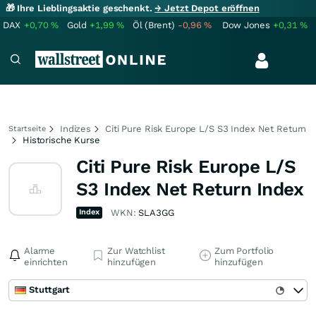
🎁 Ihre Lieblingsaktie geschenkt.
→ Jetzt Depot eröffnen
DAX
+0,70
%
Gold
+1,99
%
Öl (Brent)
-0,96
%
Dow Jones
+0,31
%
Indizes
Citi Pure Risk Europe L/S S3 Index Net Return
Startseite
Historische Kurse
Citi Pure Risk Europe L/S
S3 Index Net Return Index
Index
WKN:
SLA3GG
Alarme
Zur Watchlist
Zum Portfolio
einrichten
hinzufügen
hinzufügen
Stuttgart