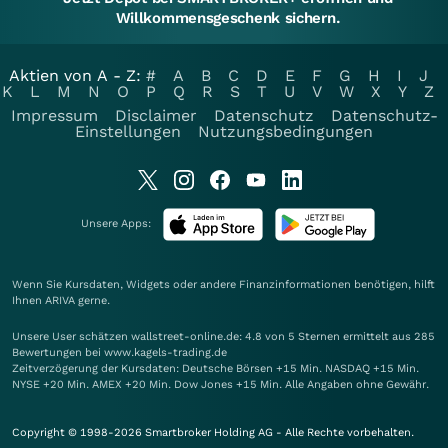
Willkommensgeschenk sichern.
Aktien von A - Z:
#
A
B
C
D
E
F
G
H
I
J
K
L
M
N
O
P
Q
R
S
T
U
V
W
X
Y
Z
Impressum
Disclaimer
Datenschutz
Datenschutz-
Einstellungen
Nutzungsbedingungen
Unsere Apps:
Wenn Sie Kursdaten, Widgets oder andere Finanzinformationen benötigen, hilft
Ihnen
ARIVA
gerne.
Unsere User schätzen wallstreet-online.de: 4.8 von 5 Sternen ermittelt aus 285
Bewertungen bei www.kagels-trading.de
Zeitverzögerung der Kursdaten: Deutsche Börsen +15 Min. NASDAQ +15 Min.
NYSE +20 Min. AMEX +20 Min. Dow Jones +15 Min. Alle Angaben ohne Gewähr.
Copyright © 1998-2026 Smartbroker Holding AG - Alle Rechte vorbehalten.