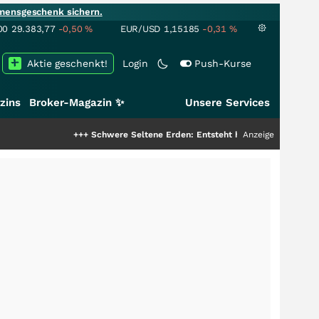
mensgeschenk sichern.
00
29.383,77
-0,50
%
EUR/USD
1,15185
-0,31
%
Aktie geschenkt!
Login
Push-Kurse
zins
Broker-Magazin ✨
Unsere Services
+++
Schwere Seltene Erden: Entsteht hier die nächste Milliarden
Anzeige