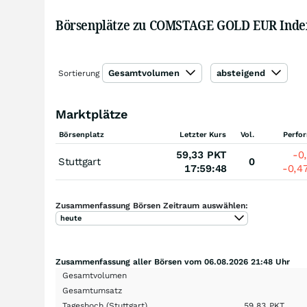
Börsenplätze zu COMSTAGE GOLD EUR Index 
Gesamtvolumen
absteigend
Sortierung
Marktplätze
Börsenplatz
Letzter Kurs
Vol.
Perfo
59,33
PKT
-0
Stuttgart
0
17:59:48
-0,4
Zusammenfassung Börsen Zeitraum auswählen:
heute
Zusammenfassung aller Börsen vom 06.08.2026 21:48 Uhr
Gesamtvolumen
Gesamtumsatz
Tageshoch
(Stuttgart)
59,83
PKT