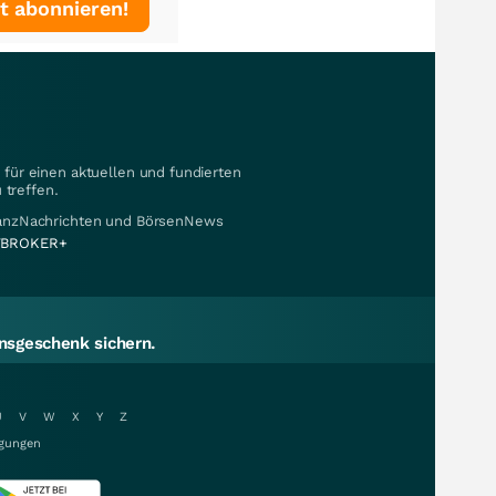
t abonnieren!
für einen aktuellen und fundierten
 treffen.
nanzNachrichten und BörsenNews
BROKER+
sgeschenk sichern.
U
V
W
X
Y
Z
gungen