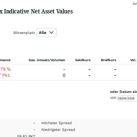
An
Indicative Net Asset Values
Alle
Börsenplatz
rmance
Ges. Umsatz/Volumen
Geldkurs
Briefkurs
Vol.
,79
%
-
-
-
7
Pkt.
0
-
-
oder Datum ei
von
-
Höchster Spread
-
Niedrigster Spread
59,83
PKT