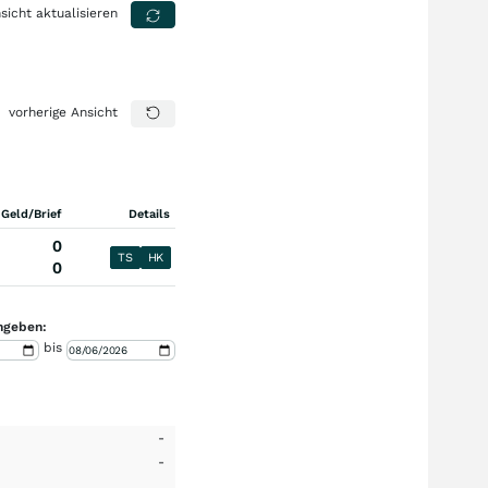
sicht aktualisieren
vorherige Ansicht
 Geld/Brief
Details
0
TS
HK
0
ngeben:
bis
-
-