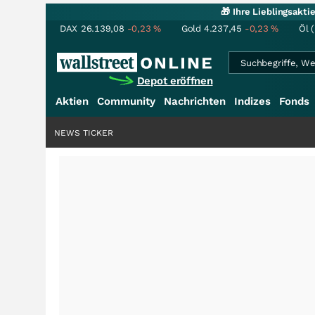
🎁 Ihre Lieblingsakt
DAX
26.139,08
-0,23
%
Gold
4.237,45
-0,23
%
Öl 
Depot eröffnen
Aktien
Community
Nachrichten
Indizes
Fonds
NEWS TICKER