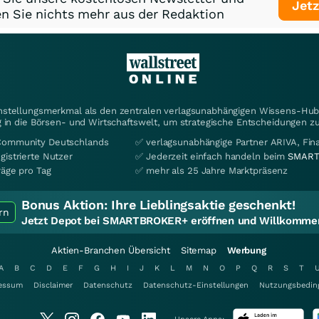
Jetz
n Sie nichts mehr aus der Redaktion
instellungsmerkmal als den zentralen verlagsunabhängigen Wissens-Hub 
 in die Börsen- und Wirtschaftswelt, um strategische Entscheidungen zu
Community Deutschlands
✅ verlagsunabhängige Partner ARIVA, Fi
gistrierte Nutzer
✅ Jederzeit einfach handeln beim
SMART
räge pro Tag
✅ mehr als 25 Jahre Marktpräsenz
Bonus Aktion:
Ihre Lieblingsaktie geschenkt!
rn
Jetzt Depot bei SMARTBROKER+ eröffnen und Willkommen
Aktien-Branchen Übersicht
Sitemap
Werbung
A
B
C
D
E
F
G
H
I
J
K
L
M
N
O
P
Q
R
S
T
essum
Disclaimer
Datenschutz
Datenschutz-Einstellungen
Nutzungsbedin