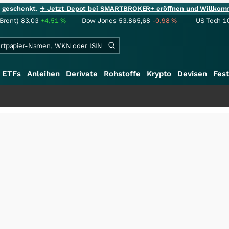
ie geschenkt.
→ Jetzt Depot bei SMARTBROKER+ eröffnen und Willkom
(Brent)
83,03
+4,51
%
Dow Jones
53.865,68
-0,98
%
US Tech 1
ETFs
Anleihen
Derivate
Rohstoffe
Krypto
Devisen
Fest