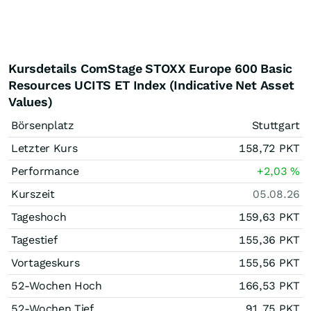
Kursdetails ComStage STOXX Europe 600 Basic
Resources UCITS ET Index (Indicative Net Asset
Values)
Börsenplatz
Stuttgart
Letzter Kurs
158,72
PKT
Performance
+2,03
%
Kurszeit
05.08.26
Tageshoch
159,63
PKT
Tagestief
155,36
PKT
Vortageskurs
155,56
PKT
52-Wochen Hoch
166,53
PKT
52-Wochen Tief
91,75
PKT