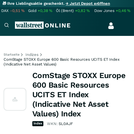
🎁 Ihre Lieblingsaktie geschenkt.
→ Jetzt Depot eröffnen
DAX
-0,51
%
Gold
+0,38
%
Öl (Brent)
+0,82
%
Dow Jones
+0,46
%
Indizes
Startseite
ComStage STOXX Europe 600 Basic Resources UCITS ET Index
(Indicative Net Asset Values)
ComStage STOXX Europe
600 Basic Resources
UCITS ET Index
(Indicative Net Asset
Values) Index
Index
WKN:
SL0AJF