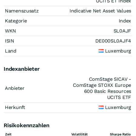
UCITS ET Index
Namenszusatz
Indicative Net Asset Values
Kategorie
Index
WKN
SL0AJF
ISIN
DE000SL0AJF4
Land
Luxemburg
Indexanbieter
ComStage SICAV -
ComStage STOXX Europe
Anbieter
600 Basic Resources
UCITS ETF
Herkunft
Luxemburg
Risikokennzahlen
Zeit
Volatilität
Sharpe Ratio