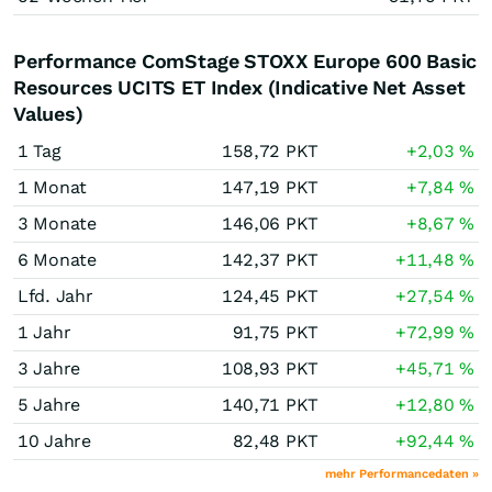
Performance ComStage STOXX Europe 600 Basic
Resources UCITS ET Index (Indicative Net Asset
Values)
1 Tag
158,72
PKT
+2,03
%
1 Monat
147,19
PKT
+7,84
%
3 Monate
146,06
PKT
+8,67
%
6 Monate
142,37
PKT
+11,48
%
Lfd. Jahr
124,45
PKT
+27,54
%
1 Jahr
91,75
PKT
+72,99
%
3 Jahre
108,93
PKT
+45,71
%
5 Jahre
140,71
PKT
+12,80
%
10 Jahre
82,48
PKT
+92,44
%
mehr Performancedaten »