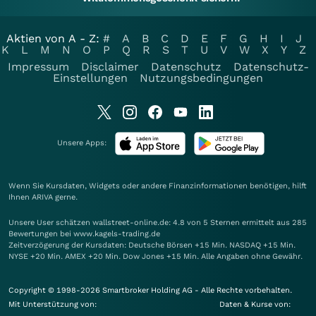
Aktien von A - Z:
#
A
B
C
D
E
F
G
H
I
J
K
L
M
N
O
P
Q
R
S
T
U
V
W
X
Y
Z
Impressum
Disclaimer
Datenschutz
Datenschutz-
Einstellungen
Nutzungsbedingungen
Unsere Apps:
Wenn Sie Kursdaten, Widgets oder andere Finanzinformationen benötigen, hilft
Ihnen
ARIVA
gerne.
Unsere User schätzen wallstreet-online.de: 4.8 von 5 Sternen ermittelt aus 285
Bewertungen bei www.kagels-trading.de
Zeitverzögerung der Kursdaten: Deutsche Börsen +15 Min. NASDAQ +15 Min.
NYSE +20 Min. AMEX +20 Min. Dow Jones +15 Min. Alle Angaben ohne Gewähr.
Copyright © 1998-2026 Smartbroker Holding AG - Alle Rechte vorbehalten.
Mit Unterstützung von:
Daten & Kurse von: