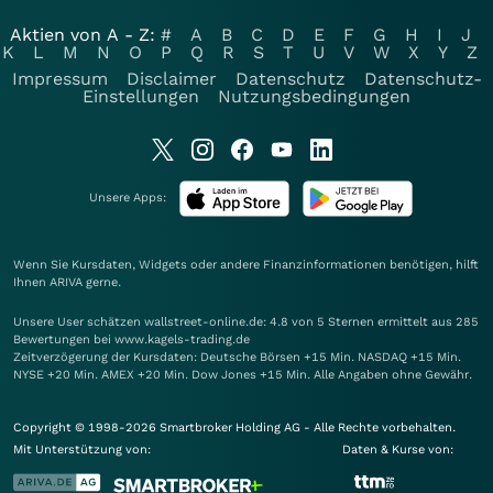
Aktien von A - Z:
#
A
B
C
D
E
F
G
H
I
J
K
L
M
N
O
P
Q
R
S
T
U
V
W
X
Y
Z
Impressum
Disclaimer
Datenschutz
Datenschutz-
Einstellungen
Nutzungsbedingungen
Unsere Apps:
Wenn Sie Kursdaten, Widgets oder andere Finanzinformationen benötigen, hilft
Ihnen
ARIVA
gerne.
Unsere User schätzen wallstreet-online.de: 4.8 von 5 Sternen ermittelt aus 285
Bewertungen bei www.kagels-trading.de
Zeitverzögerung der Kursdaten: Deutsche Börsen +15 Min. NASDAQ +15 Min.
NYSE +20 Min. AMEX +20 Min. Dow Jones +15 Min. Alle Angaben ohne Gewähr.
Copyright © 1998-2026 Smartbroker Holding AG - Alle Rechte vorbehalten.
Mit Unterstützung von:
Daten & Kurse von: