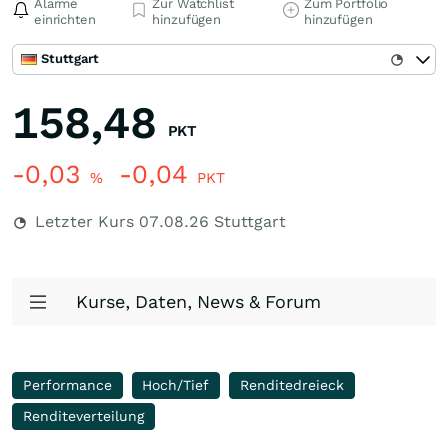
Alarme
Zur Watchlist
Zum Portfolio
einrichten
hinzufügen
hinzufügen
Stuttgart
158,48
PKT
-0,03
-0,04
%
PKT
Letzter Kurs
07.08.26
Stuttgart
Kurse, Daten, News & Forum
Performance
Hoch/Tief
Renditedreieck
Renditeverteilung