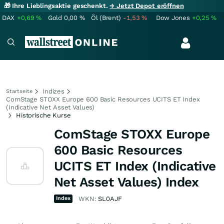
🎁 Ihre Lieblingsaktie geschenkt.
→ Jetzt Depot eröffnen
DAX
+0,69
%
Gold
0,00
%
Öl (Brent)
-1,53
%
Dow Jones
+0,25
%
Indizes
Startseite
ComStage STOXX Europe 600 Basic Resources UCITS ET Index
(Indicative Net Asset Values)
Historische Kurse
ComStage STOXX Europe
600 Basic Resources
UCITS ET Index (Indicative
Net Asset Values) Index
Index
WKN:
SL0AJF