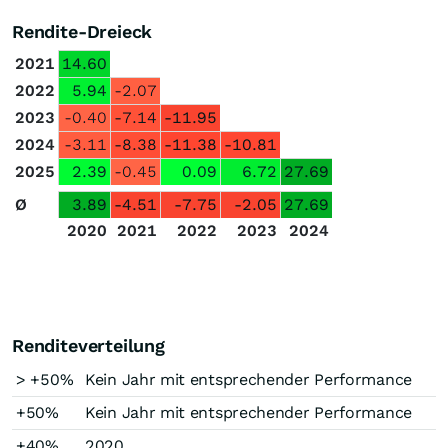
Rendite-Dreieck
2021
14.60
2022
5.94
-2.07
2023
-0.40
-7.14
-11.95
2024
-3.11
-8.38
-11.38
-10.81
2025
2.39
-0.45
0.09
6.72
27.69
Ø
3.89
-4.51
-7.75
-2.05
27.69
2020
2021
2022
2023
2024
Renditeverteilung
> +50%
Kein Jahr mit entsprechender Performance
+50%
Kein Jahr mit entsprechender Performance
+40%
2020