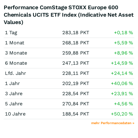
Performance ComStage STOXX Europe 600
Chemicals UCITS ETF Index (Indicative Net Asset
Values)
1 Tag
283,18
PKT
+0,18
%
1 Monat
268,18
PKT
+5,59
%
3 Monate
259,88
PKT
+8,96
%
6 Monate
247,13
PKT
+14,59
%
Lfd. Jahr
228,11
PKT
+24,14
%
1 Jahr
202,19
PKT
+40,06
%
3 Jahre
228,54
PKT
+23,91
%
5 Jahre
270,84
PKT
+4,56
%
10 Jahre
188,54
PKT
+50,20
%
mehr Performancedaten »