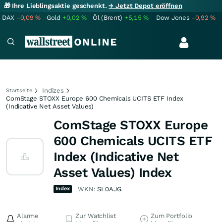
🎁 Ihre Lieblingsaktie geschenkt.
→ Jetzt Depot eröffnen
DAX
-0,09
%
Gold
+0,02
%
Öl (Brent)
+5,15
%
Dow Jones
-0,92
%
Indizes
Startseite
ComStage STOXX Europe 600 Chemicals UCITS ETF Index
(Indicative Net Asset Values)
ComStage STOXX Europe
600 Chemicals UCITS ETF
Index (Indicative Net
Asset Values) Index
Index
WKN:
SL0AJG
Alarme
Zur Watchlist
Zum Portfolio