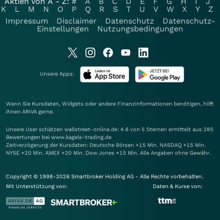
Aktien von A - Z:
#
A
B
C
D
E
F
G
H
I
J
K
L
M
N
O
P
Q
R
S
T
U
V
W
X
Y
Z
Impressum
Disclaimer
Datenschutz
Datenschutz-
Einstellungen
Nutzungsbedingungen
Unsere Apps:
Wenn Sie Kursdaten, Widgets oder andere Finanzinformationen benötigen, hilft
Ihnen
ARIVA
gerne.
Unsere User schätzen wallstreet-online.de: 4.8 von 5 Sternen ermittelt aus 285
Bewertungen bei www.kagels-trading.de
Zeitverzögerung der Kursdaten: Deutsche Börsen +15 Min. NASDAQ +15 Min.
NYSE +20 Min. AMEX +20 Min. Dow Jones +15 Min. Alle Angaben ohne Gewähr.
Copyright © 1998-2026 Smartbroker Holding AG - Alle Rechte vorbehalten.
Mit Unterstützung von:
Daten & Kurse von: