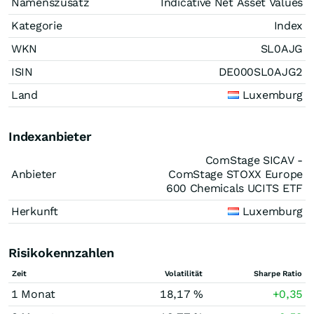
Namenszusatz
Indicative Net Asset Values
Kategorie
Index
WKN
SL0AJG
ISIN
DE000SL0AJG2
Land
Luxemburg
Indexanbieter
ComStage SICAV -
Anbieter
ComStage STOXX Europe
600 Chemicals UCITS ETF
Herkunft
Luxemburg
Risikokennzahlen
Zeit
Volatilität
Sharpe Ratio
1 Monat
18,17 %
+0,35