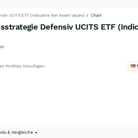
iv UCITS ETF (Indicative Net Asset Values)
Chart
trategie Defensiv UCITS ETF (Indic
HY
m Portfolio hinzufügen
ools & Vergleiche