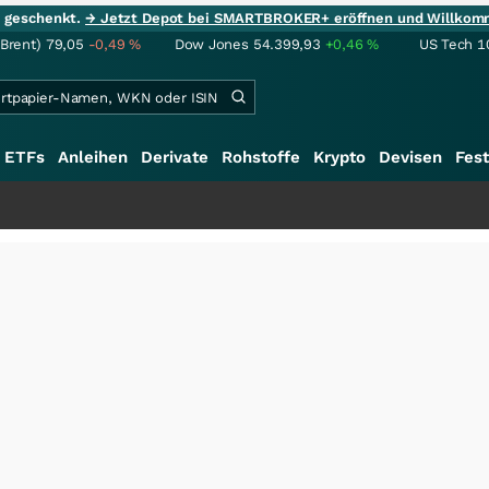
ie geschenkt.
→ Jetzt Depot bei SMARTBROKER+ eröffnen und Willkom
(Brent)
79,05
-0,49
%
Dow Jones
54.399,93
+0,46
%
US Tech 1
ETFs
Anleihen
Derivate
Rohstoffe
Krypto
Devisen
Fest