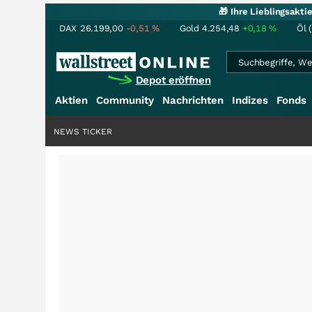
🎁 Ihre Lieblingsakt
DAX
26.199,00
-0,51
%
Gold
4.254,48
+0,18
%
Öl 
Depot eröffnen
Aktien
Community
Nachrichten
Indizes
Fonds
NEWS TICKER