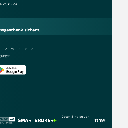
BROKER+
sgeschenk sichern.
U
V
W
X
Y
Z
gungen
r.
Daten & Kurse von: