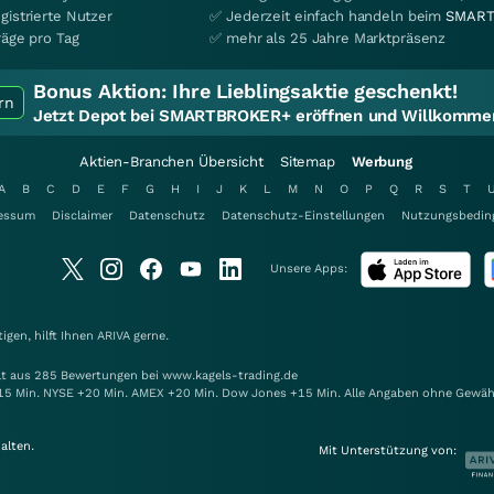
gistrierte Nutzer
✅ Jederzeit einfach handeln beim
SMART
räge pro Tag
✅ mehr als 25 Jahre Marktpräsenz
Bonus Aktion:
Ihre Lieblingsaktie geschenkt!
rn
Jetzt Depot bei SMARTBROKER+ eröffnen und Willkommen
Aktien-Branchen Übersicht
Sitemap
Werbung
A
B
C
D
E
F
G
H
I
J
K
L
M
N
O
P
Q
R
S
T
essum
Disclaimer
Datenschutz
Datenschutz-Einstellungen
Nutzungsbedin
Unsere Apps:
gen, hilft Ihnen
ARIVA
gerne.
elt aus 285 Bewertungen bei www.kagels-trading.de
15 Min. NYSE +20 Min. AMEX +20 Min. Dow Jones +15 Min. Alle Angaben ohne Gewäh
alten.
Mit Unterstützung von: