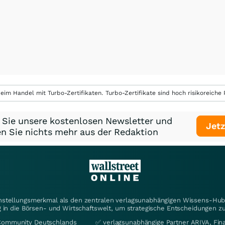
eim Handel mit Turbo-Zertifikaten. Turbo-Zertifikate sind hoch risikoreiche P
 Sie unsere kostenlosen Newsletter und
Jetz
n Sie nichts mehr aus der Redaktion
instellungsmerkmal als den zentralen verlagsunabhängigen Wissens-Hub 
 in die Börsen- und Wirtschaftswelt, um strategische Entscheidungen zu
Community Deutschlands
✅ verlagsunabhängige Partner ARIVA, Fi