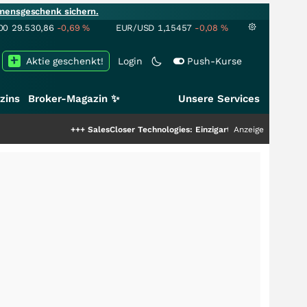
mensgeschenk sichern.
00
29.530,86
-0,69
%
EUR/USD
1,15457
-0,08
%
Aktie geschenkt!
Login
Push-Kurse
zins
Broker-Magazin ✨
Unsere Services
+++
SalesCloser Technologies: Einzigartige Leistung zieht die Top-
Anzeige