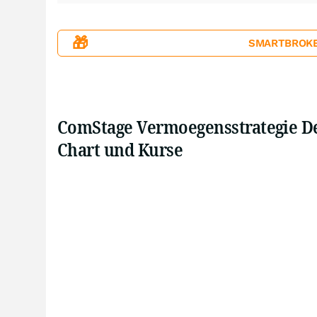
🎁
SMARTBROKER+
ComStage Vermoegensstrategie Def
Chart und Kurse