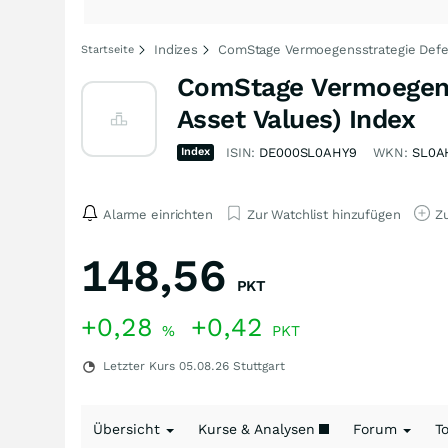
Indizes
ComStage Vermoegensstrategie Defens
Startseite
ComStage Vermoegenss
Asset Values) Index
Index
ISIN:
DE000SL0AHY9
WKN:
SL0A
Alarme einrichten
Zur Watchlist hinzufügen
Zu
148,56
PKT
+0,28
+0,42
%
PKT
Letzter Kurs
05.08.26
Stuttgart
Übersicht
Kurse & Analysen
Forum
T